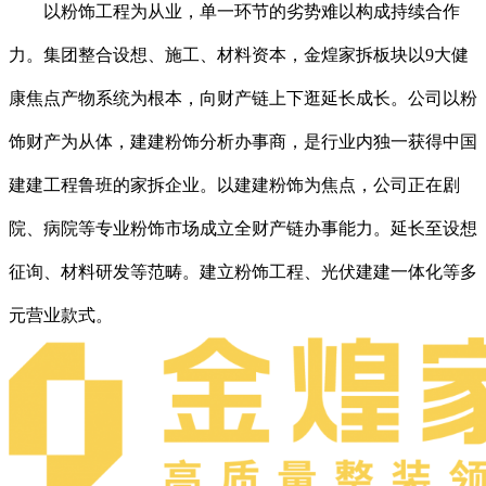
以粉饰工程为从业，单一环节的劣势难以构成持续合作
力。集团整合设想、施工、材料资本，金煌家拆板块以9大健
康焦点产物系统为根本，向财产链上下逛延长成长。公司以粉
饰财产为从体，建建粉饰分析办事商，是行业内独一获得中国
建建工程鲁班的家拆企业。以建建粉饰为焦点，公司正在剧
院、病院等专业粉饰市场成立全财产链办事能力。延长至设想
征询、材料研发等范畴。建立粉饰工程、光伏建建一体化等多
元营业款式。