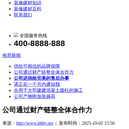
装修建材知识
装修建材百科
联系我们
全国服务热线
400-8888-888
推荐新闻
供给可相信的品牌保障
公司通过财产链整全体合作力
公司还供给完美的售后办事
请正在一个月内通知我
合用于大型建建混凝土圆柱的施工
公司产物附加值越高
公司通过财产链整全体合作力
来源：
http://www.hhby.net
| 发布时间：2025-10-02 15:58