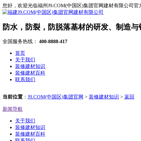
您好，欢迎光临福州J9.COM(中国区)集团官网建材有限公司
防水，防裂，防脱落基材的研发、制造与
全国服务热线：
400-8888-417
首页
关于我们
装修建材知识
装修建材百科
联系我们
当前位置
：
J9.COM(中国区)集团官网
>
装修建材知识
>
返回
新闻导航
关于我们
装修建材知识
装修建材百科
联系我们