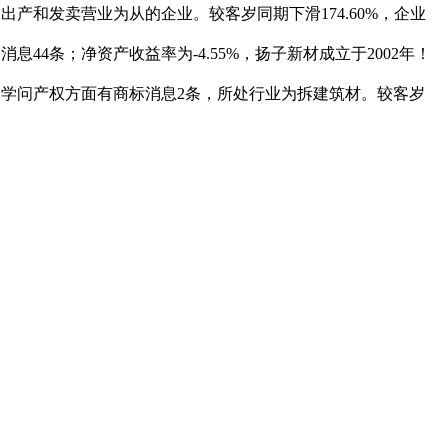
产和发卖营业为从的企业。较客岁同期下滑174.60%，企业
消息44条；净资产收益率为-4.55%，扬子新材成立于2002年！
4个。学问产权方面有商标消息2条，所处行业为拆建筑材。较客岁