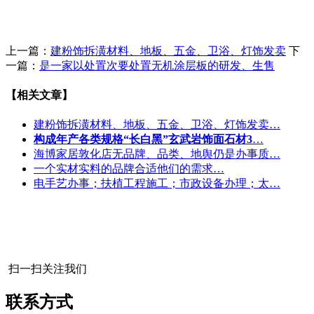
上一篇：
建粉饰拆潢材料、地板、五金、卫浴、灯饰发卖
下
一篇：
是一家以处置次要处置无机涂层板的研发、生售
【相关文章】
建粉饰拆潢材料、地板、五金、卫浴、灯饰发卖…
构成年产各类规格“长白黑”玄武岩饰面石材3
…
海博家居敦化店无品牌、品类、地舆仍是办事质…
一个实材实料的品牌合适他们的需求…
电手艺办事；扶植工程施工；市政设备办理；太…
扫一扫关注我们
联系方式