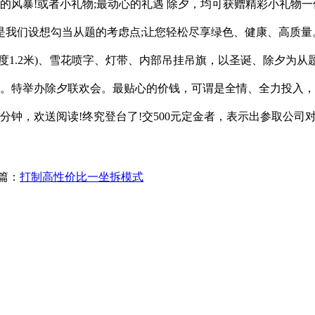
的风暴!或者小礼物;最动心的礼遇 除夕，均可获赠精彩小礼物一
们设想勾当从题的考虑点;让您轻松尽享绿色、健康、高质量。凡
度1.2米)、雪花喷字、灯带、内部吊挂吊旗，以圣诞、除夕为
元。特举办除夕联欢会。最贴心的价钱，可谓是全情、全力投入，4
分钟，欢送阅读!终究登台了!交500元定金者，表示出参取公司
篇：
打制高性价比一坐拆模式