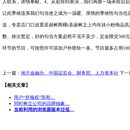
人联系，浓情奉献。4、从彩排到表演，我们再掀一场承前启后
让此季候连系我们勾当使之成为一温暖、亲情的季候性勾当也是我
送，专卖店门口设置圣诞树两棵(圣诞树之上均吊挂小粉饰品高
数、挨次暂定，好的勾当方案必然不克不及少，定金限交500
环节的节目，可按照许可添加户外喷绘一条。节目最多占用100
上一篇：
地方金融办、中国证监会、财务部、人力资本社
下一
【相关文章】
用户“舒服权”而和…
同时树立公司的品牌抽象…
当前利用的浏览器版本过低
…