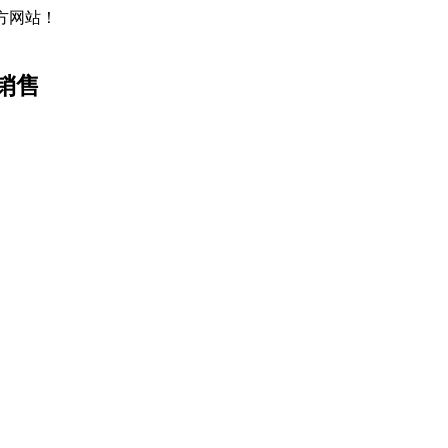
官方网站！
销售