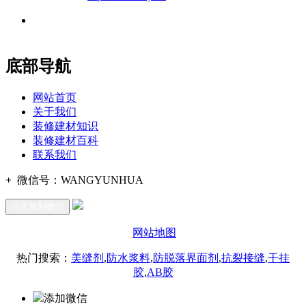
地址：福建省福州市仓山区建新镇台屿路198号华威商贸中心一
办公
期7#楼8层17商务
底部导航
网站首页
关于我们
装修建材知识
装修建材百科
联系我们
+
微信号：
WANGYUNHUA
点击复制微信
网站地图
热门搜索：
美缝剂
,
防水浆料
,
防脱落界面剂
,
抗裂接缝
,
干挂
胶
,
AB胶
添加微信