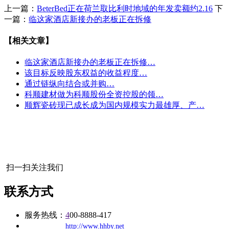
上一篇：
BeterBed正在荷兰取比利时地域的年发卖额约2.16
下
一篇：
临这家酒店新接办的老板正在拆修
【相关文章】
临这家酒店新接办的老板正在拆修…
该目标反映股东权益的收益程度…
通过链纵向结合或并购…
科顺建材做为科顺股份全资控股的领…
顺辉瓷砖现已成长成为国内规模实力最雄厚、产…
扫一扫关注我们
联系方式
服务热线：
4
00-8888-417
公司
网址：
http://www.hhby.net