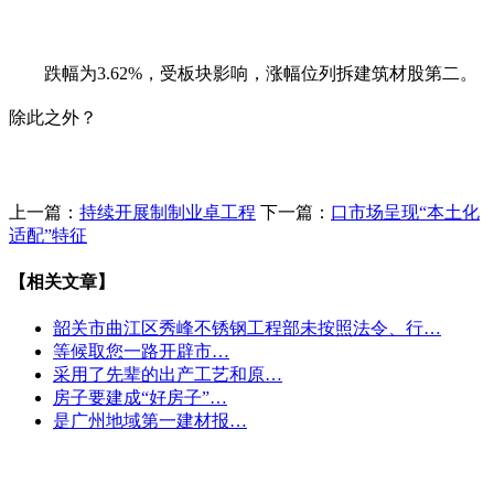
跌幅为3.62%，受板块影响，涨幅位列拆建筑材股第二。
除此之外？
上一篇：
持续开展制制业卓工程
下一篇：
口市场呈现“本土化
适配”特征
【相关文章】
韶关市曲江区秀峰不锈钢工程部未按照法令、行…
等候取您一路开辟市…
采用了先辈的出产工艺和原…
房子要建成“好房子”…
是广州地域第一建材报…