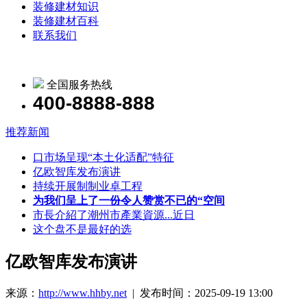
装修建材知识
装修建材百科
联系我们
全国服务热线
400-8888-888
推荐新闻
口市场呈现“本土化适配”特征
亿欧智库发布演讲
持续开展制制业卓工程
为我们呈上了一份令人赞赏不已的“空间
市長介紹了潮州市產業資源...近日
这个盘不是最好的选
亿欧智库发布演讲
来源：
http://www.hhby.net
| 发布时间：2025-09-19 13:00