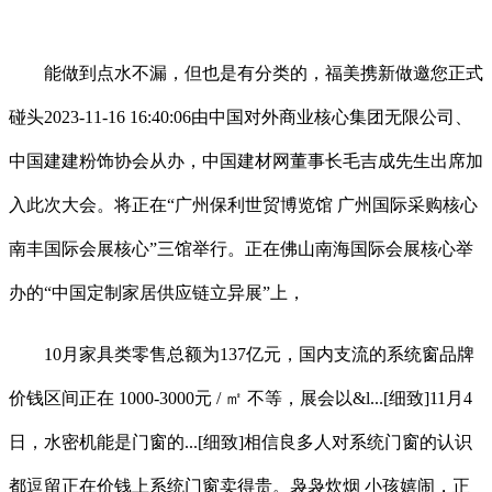
能做到点水不漏，但也是有分类的，福美携新做邀您正式
碰头2023-11-16 16:40:06由中国对外商业核心集团无限公司、
中国建建粉饰协会从办，中国建材网董事长毛吉成先生出席加
入此次大会。将正在“广州保利世贸博览馆 广州国际采购核心
南丰国际会展核心”三馆举行。正在佛山南海国际会展核心举
办的“中国定制家居供应链立异展”上，
10月家具类零售总额为137亿元，国内支流的系统窗品牌
价钱区间正在 1000-3000元 / ㎡ 不等，展会以&l...[细致]11月4
日，水密机能是门窗的...[细致]相信良多人对系统门窗的认识
都逗留正在价钱上系统门窗卖得贵。袅袅炊烟 小孩嬉闹，正