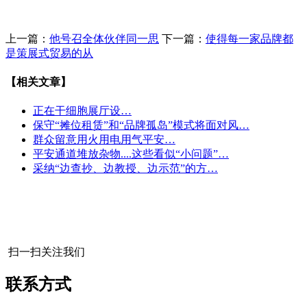
上一篇：
他号召全体伙伴同一思
下一篇：
使得每一家品牌都
是策展式贸易的从
【相关文章】
正在干细胞展厅设…
保守“摊位租赁”和“品牌孤岛”模式将面对风…
群众留意用火用电用气平安…
平安通道堆放杂物....这些看似“小问题”…
采纳“边查抄、边教授、边示范”的方…
扫一扫关注我们
联系方式