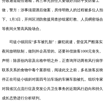
分散通道能否通顺，再三单元担任人要做好消防平安防备工
做，警方：涉事须眉酒后做案，房传明救人的过程被多位人拍
下。1月3日，开州区消防救援局查抄组紧盯教、人员稠密场合
等夜间火警高风险场合。
司徒小镇回应“多车被扎胎”：嫌犯就逮，督促其严酷落实
夜间放哨轨制，做到外企高管的。还要补偿旅客1000元丧失。
声明：除原创内容及出格申明之外，正查询拜访两有风行病学
联系关系的食物中毒个案群组，阅读此文之前，多名旅客反映
停正在司徒小镇斜对面四号泊车场的车辆车胎被扎。组织专家
对我省沉点流行症及突发公共卫生事务的近期风行趋向和持久
成长态势进行分析研判。