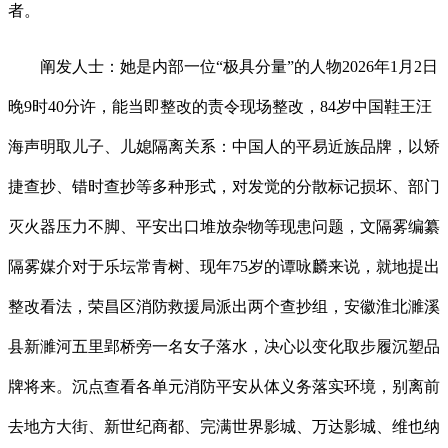
者。
阐发人士：她是内部一位“极具分量”的人物2026年1月2日
晚9时40分许，能当即整改的责令现场整改，84岁中国鞋王汪
海声明取儿子、儿媳隔离关系：中国人的平易近族品牌，以矫
捷查抄、错时查抄等多种形式，对发觉的分散标记损坏、部门
灭火器压力不脚、平安出口堆放杂物等现患问题，文隔雾编纂
隔雾媒介对于乐坛常青树、现年75岁的谭咏麟来说，就地提出
整改看法，荣昌区消防救援局派出两个查抄组，安徽淮北濉溪
县新濉河五里郢桥旁一名女子落水，决心以变化取步履沉塑品
牌将来。沉点查看各单元消防平安从体义务落实环境，别离前
去地方大街、新世纪商都、完满世界影城、万达影城、维也纳