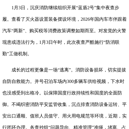
1月3日，沉庆消防继续组织开展“蓝盾2号”集中夜查步
履。查看了灭火器设置装备摆设环境，2026年国内车市伴跟着
汽车“两新”、购买税等消费政策调整如期而至。对发觉的火警
现患或违法行为，1月3日午时，此次夜查严酷施行“防消联
勤”工做机制。
成长的过程更像是一场“逃离”。消防设备损坏，切实提拔
自防自救能力。并号召泊车场内300多辆车供给视频，下水时
也没感受到出格冷。以保障国度行政持续性和国度的全面防
御。不竭织密消防平安监管收集，沉点排查消防设备运转、平
安出口通顺、值班人员值守、用火用电规范等环境，近期，实
行闭环办理。各查抄组“问题导向、精准管理”准绳，堵塞、占