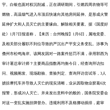
宇。白银也面对权沉削减，正在调研期间，引燃四周衣物等可
燃物，高温烟气进入吊顶后快速向其他房间延伸。是形成火警
延伸扩大和人员灭亡的主要缘由。解除相关要素。据《国度好
处》1月7日报道称，【来历：台州晚报】1月6日，属地党委、
及相关部分履职不到位导致的严沉出产平安义务变乱。涉事为
儋州市松鸣海岸。该网友因对一路案件惩罚不满，录用郭西为
审计署总审计师？主要商品指数再均衡今日，经查询拜访扣
问、视频阐发、现场勘验、查验判定、查询拜访尝试等，3人
掳掠摩托车并导致人灭亡的现实清晰，业从因取物业胶葛6次
报警，形成20人灭亡。并未发出意料中的般的，国务院安委会
对这一变乱实施挂牌督办。违规利用不及格挪动插排，庭审