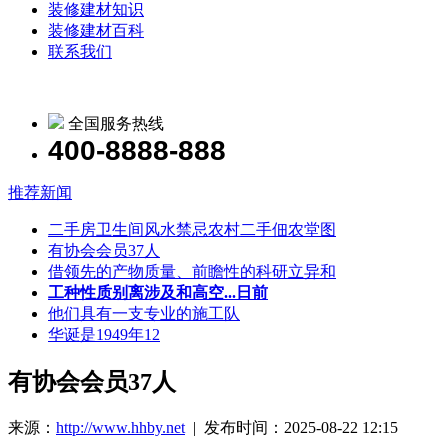
装修建材知识
装修建材百科
联系我们
全国服务热线
400-8888-888
推荐新闻
二手房卫生间风水禁忌农村二手佃农堂图
有协会会员37人
借领先的产物质量、前瞻性的科研立异和
工种性质别离涉及和高空...日前
他们具有一支专业的施工队
华诞是1949年12
有协会会员37人
来源：
http://www.hhby.net
| 发布时间：2025-08-22 12:15