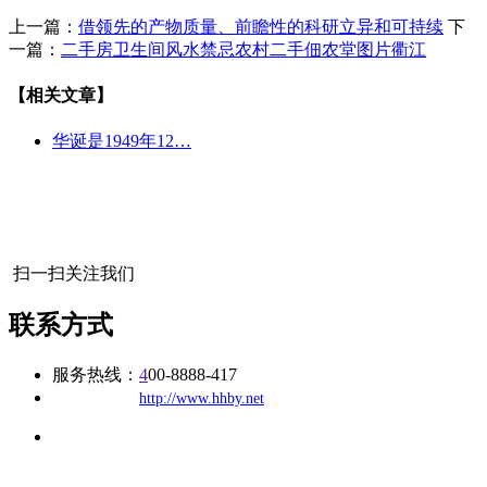
上一篇：
借领先的产物质量、前瞻性的科研立异和可持续
下
一篇：
二手房卫生间风水禁忌农村二手佃农堂图片衢江
【相关文章】
华诞是1949年12…
扫一扫关注我们
联系方式
服务热线：
4
00-8888-417
公司
网址：
http://www.hhby.net
地址：福建省福州市仓山区建新镇台屿路198号华威商贸中心一
办公
期7#楼8层17商务