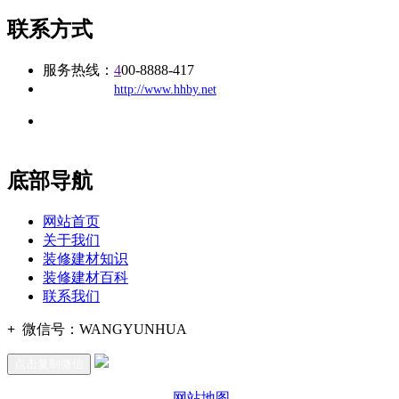
联系方式
服务热线：
4
00-8888-417
公司
网址：
http://www.hhby.net
地址：福建省福州市仓山区建新镇台屿路198号华威商贸中心一
办公
期7#楼8层17商务
底部导航
网站首页
关于我们
装修建材知识
装修建材百科
联系我们
+
微信号：
WANGYUNHUA
点击复制微信
网站地图