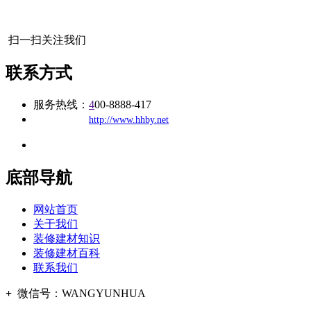
扫一扫关注我们
联系方式
服务热线：
4
00-8888-417
公司
网址：
http://www.hhby.net
地址：福建省福州市仓山区建新镇台屿路198号华威商贸中心一期7
底部导航
网站首页
关于我们
装修建材知识
装修建材百科
联系我们
+
微信号：
WANGYUNHUA