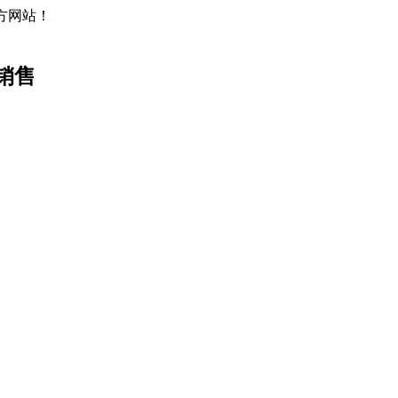
官方网站！
销售