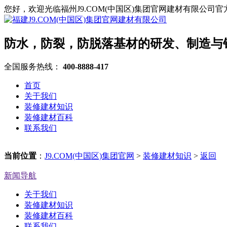
您好，欢迎光临福州J9.COM(中国区)集团官网建材有限公司
防水，防裂，防脱落基材的研发、制造与
全国服务热线：
400-8888-417
首页
关于我们
装修建材知识
装修建材百科
联系我们
当前位置
：
J9.COM(中国区)集团官网
>
装修建材知识
>
返回
新闻导航
关于我们
装修建材知识
装修建材百科
联系我们