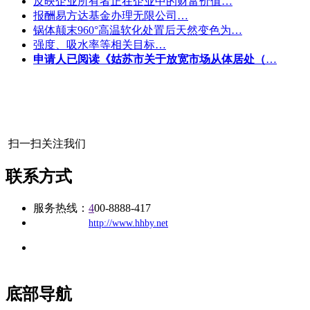
反映企业所有者正在企业中的财富价值…
报酬易方达基金办理无限公司…
锅体颠末960°高温软化处置后天然变色为…
强度、吸水率等相关目标…
申请人已阅读《姑苏市关于放宽市场从体居处（
…
扫一扫关注我们
联系方式
服务热线：
4
00-8888-417
公司
网址：
http://www.hhby.net
地址：福建省福州市仓山区建新镇台屿路198号华威商贸中心一
办公
期7#楼8层17商务
底部导航