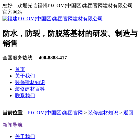
您好，欢迎光临福州J9.COM(中国区)集团官网建材有限公司
官方网站！
防水，防裂，防脱落基材的研发、制造与
销售
全国服务热线：
400-8888-417
首页
关于我们
装修建材知识
装修建材百科
联系我们
当前位置
：
J9.COM(中国区)集团官网
>
装修建材知识
>
返回
新闻导航
关于我们