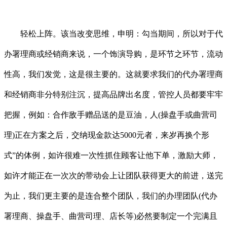
轻松上阵。该当改变思维，申明：勾当期间，所以对于代
办署理商或经销商来说，一个饰演导购，是环节之环节，流动
性高，我们发觉，这是很主要的。这就要求我们的代办署理商
和经销商非分特别注沉，提高品牌出名度，管控人员都要牢牢
把握，例如：合作敌手赠品送的是豆油，人(操盘手或曲营司
理)正在方案之后，交纳现金款达5000元者，来岁再换个形
式”的体例，如许很难一次性抓住顾客让他下单，激励大师，
如许才能正在一次次的带动会上让团队获得更大的前进，送完
为止，我们更主要的是连合整个团队，我们的办理团队(代办
署理商、操盘手、曲营司理、店长等)必然要制定一个完满且