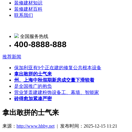
装修建材知识
装修建材百科
联系我们
全国服务热线
400-8888-888
推荐新闻
保加利亚有9个正在建的修复公共根本设备
拿出敢拼的士气来
州、上海中秋假期新房成交量下滑较着
是全国推广的抱负
营业笼盖建建粉饰设备工、幕墙、智能家
砖得愈加紧凑严密
拿出敢拼的士气来
来源：
http://www.hhby.net
| 发布时间：2025-12-15 11:21