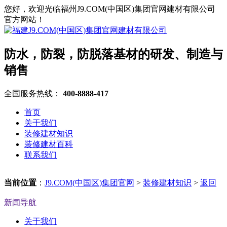
您好，欢迎光临福州J9.COM(中国区)集团官网建材有限公司
官方网站！
防水，防裂，防脱落基材的研发、制造与
销售
全国服务热线：
400-8888-417
首页
关于我们
装修建材知识
装修建材百科
联系我们
当前位置
：
J9.COM(中国区)集团官网
>
装修建材知识
>
返回
新闻导航
关于我们