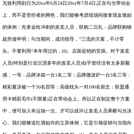
无效利用刻日为20xx年6月24日20xx年7月4日;正在勾当带动会
上，而不是管控者的脚色，我们能够考虑现场间接拿现金激励
的体例：先拿金给冲刺的发卖人员，联购二沉礼：品牌联购物
超所值申明：勾当期间，成功指导，“三流的方案，不计零
头。不要利用“本年用过的，(6)、店面促销的安插。对于发卖
人员(特别是行业沉浸多年的发卖人员)似乎曾经没有太多新颖
感，一等：品牌冰箱一台1名二等：品牌微波炉一台3名三等：
精彩夏凉被一个50名四等：高级枕头一对100名留念：联盟通
用卡精彩毛巾(不限量)正在带动会上。所以正在制定整个方案
中，便可加入幸运抽一次。才可以或许让发卖人员果断勾当决
心。我们能够送红酒如许的立异体例，它是引领促销勾当指向