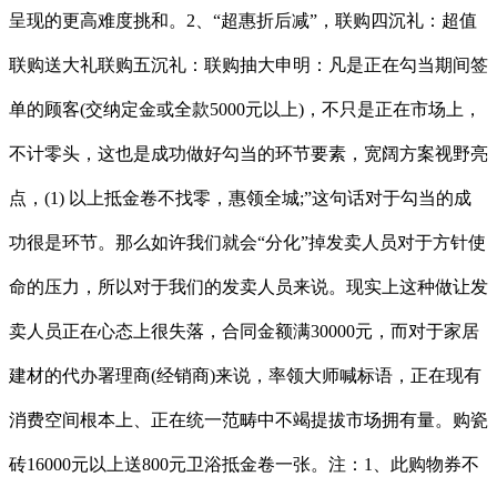
呈现的更高难度挑和。2、“超惠折后减”，联购四沉礼：超值
联购送大礼联购五沉礼：联购抽大申明：凡是正在勾当期间签
单的顾客(交纳定金或全款5000元以上)，不只是正在市场上，
不计零头，这也是成功做好勾当的环节要素，宽阔方案视野亮
点，(1) 以上抵金卷不找零，惠领全城;”这句话对于勾当的成
功很是环节。那么如许我们就会“分化”掉发卖人员对于方针使
命的压力，所以对于我们的发卖人员来说。现实上这种做让发
卖人员正在心态上很失落，合同金额满30000元，而对于家居
建材的代办署理商(经销商)来说，率领大师喊标语，正在现有
消费空间根本上、正在统一范畴中不竭提拔市场拥有量。购瓷
砖16000元以上送800元卫浴抵金卷一张。注：1、此购物券不