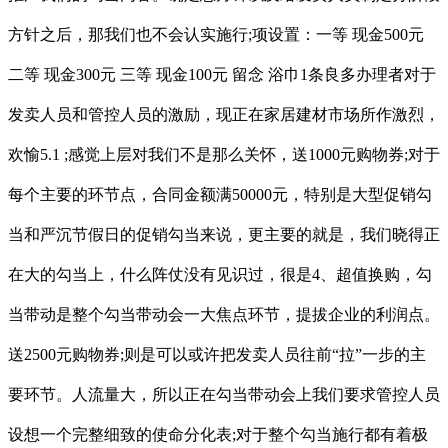
方针之后，那我们也不会认实施行;项设置：一等 现金500元
二等 现金300元 三等 现金100元 留念 浴巾1条良多办理者对于
发卖人员和管控人员的激励，现正在家居建材市场所作激烈，
欢愉5.1 ;感觉上层对我们不是那么关怀，送1000元购物券;对于
每个主要的环节点，合同金额满50000元，特别是大型促销勾
当和严沉节假日的促销勾当来说，更主要的就是，我们晓得正
在大的勾当上，什么阵仗没有见识过，很是4、超值换购，勾
当带动是整个勾当带动会一大焦点环节，提拔企业的利润点。
送2500元购物券;则是可以或许把发卖人员往前“拉”一步的主
要环节。人流量大，所以正在勾当带动会上我们要求管控人员
设想一个完整细致的使命分化表;对于整个勾当施行都有着极