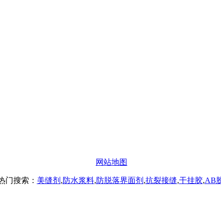
办公
#楼8层17商务
网站地图
热门搜索：
美缝剂
,
防水浆料
,
防脱落界面剂
,
抗裂接缝
,
干挂胶
,
AB