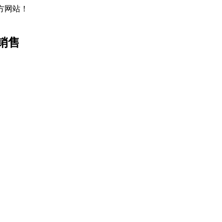
官方网站！
销售