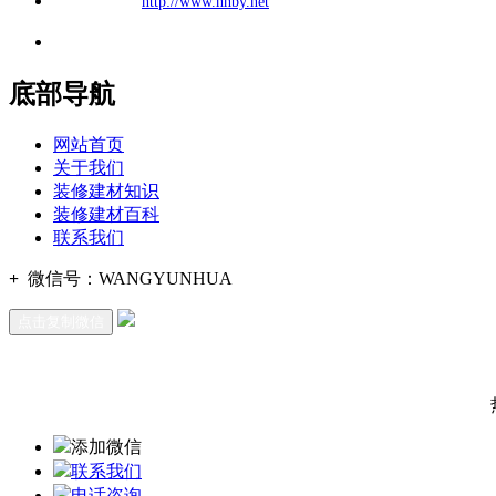
公司
网址：
http://www.hhby.net
地址：福建省福州市仓山区建新镇台屿路198号华威商贸中心一期7
底部导航
网站首页
关于我们
装修建材知识
装修建材百科
联系我们
+
微信号：
WANGYUNHUA
点击复制微信
添加微信
联系我们
电话咨询