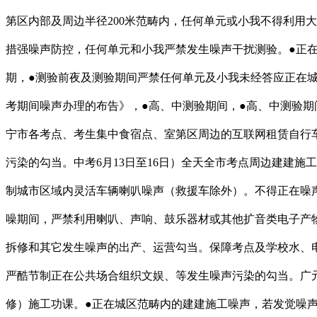
第区内部及周边半径200米范畴内，任何单元或小我不得利用
措强噪声防控，任何单元和小我严禁发生噪声干扰测验。●正在居
期，●测验前夜及测验期间严禁任何单元及小我未经答应正在
考期间噪声办理的布告》，●高、中测验期间，●高、中测验期间
宁市各考点、考生集中食宿点、室第区周边的互联网租赁自行
污染的勾当。中考6月13日至16日）全天全市考点周边建建
制城市区域内灵活车辆喇叭噪声（救援车除外）。不得正在噪声
噪期间，严禁利用喇叭、声响、鼓乐器材或其他扩音类电子产物。
拆修和其它发生噪声的出产、运营勾当。保障考点及学校水、电
严酷节制正在公共场合组织文娱、等发生噪声污染的勾当。广元市
修）施工功课。●正在城区范畴内的建建施工噪声，若发觉噪声污