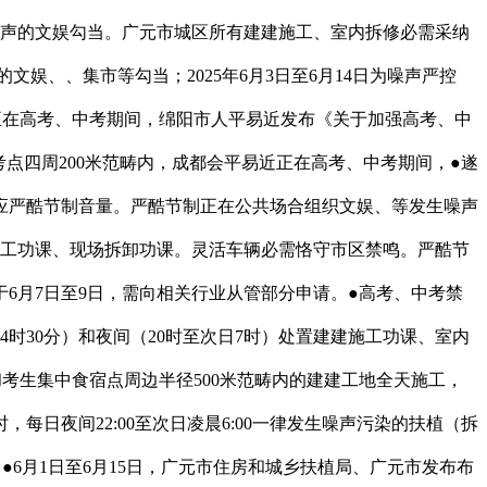
噪声的文娱勾当。广元市城区所有建建施工、室内拆修必需采纳
、、集市等勾当；2025年6月3日至6月14日为噪声严控
正在高考、中考期间，绵阳市人平易近发布《关于加强高考、中
考点四周200米范畴内，成都会平易近正在高考、中考期间，●遂
应严酷节制音量。严酷节制正在公共场合组织文娱、等发生噪声
施工功课、现场拆卸功课。灵活车辆必需恪守市区禁鸣。严酷节
6月7日至9日，需向相关行业从管部分申请。●高考、中考禁
时30分）和夜间（20时至次日7时）处置建建施工功课、室内
考生集中食宿点周边半径500米范畴内的建建工地全天施工，
日夜间22:00至次日凌晨6:00一律发生噪声污染的扶植（拆
●6月1日至6月15日，广元市住房和城乡扶植局、广元市发布布