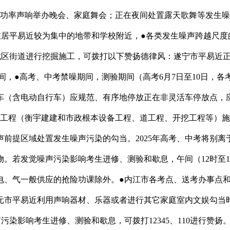
大功率声响举办晚会、家庭舞会；正在夜间处置露天歌舞等发生
平易近较为集中的地带和学校附近，●各类发生噪声跨越尺度的文娱
城区街道进行挖掘施工，可拨打以下赞扬德律风：遂宁市平易近
，●高考、中考禁噪期间，测验期间（高考6月7日至10日，各
车（含电动自行车）应规范、有序地停放正在非灵活车停放点，
施工工程（衡宇建建和市政根本设备工程、道工程、开挖工程等）
前提区域处置发生噪声污染的勾当。2025年高考、中考将别离于
若发觉噪声污染影响考生进修、测验和歇息，午间（12时至14
、气一般供应的抢险功课除外。●内江市各考点、送考办事点和
平易近利用声响器材、乐器或者进行其它家庭室内文娱勾当时，每
染影响考生进修、测验和歇息，可拨打12345、110进行赞扬。