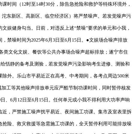
间（12时至14时30分，除告急抢险和救护等特殊环境外，
、沱东新区、高新区、临空经济区）将严禁噪声。若发觉噪声污
文娱健身勾当。日前，对违反上述“禁噪”要求的单元和小我，
禁噪时间为2025年6月3日至6月15日。●文娱场合噪声排放
各类文化文娱、餐饮等公共办事场合噪声超标排放；遂宁市住
供给恬静的备考及测验，若发觉噪声污染影响考生进修、测验和
除外。乐山市平易近正在高考、中考期间，各考点周边500米
金属加工等其他噪声排放单元应严酷节制功课时间，同时暂停核发
日、6月12日至6月15日。任何单元或小我不得利用大功率声响
临近，严禁施工噪声扰平易近、夜间施工功课。集市及室表里拆
急抢险、救灾救援等急需施工功课的，全天暂停利用可能排放噪