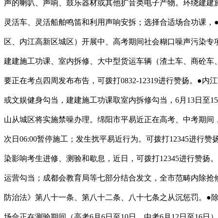
声的喇叭、声响、鼓乐器材或其他扩音类电子产物。环绕建建施工
灵活车、灵活船舶鸣笛和利用声响安拆；选择合适场合功课，
区、内江高新区城区）开展中、高考期间社会糊口噪声污染专
建建施工功课、室内拆修、大中型货运车辆（渣土车、商砼车、砂
要正在考点四周发布布告，可拨打0832-12319进行赞扬
或文娱健身勾当，建建施工功课取室内拆修勾当，6月13日至
山从城区将实施禁噪办理。绵阳市平易近正在高考、中考期间，
次日06:00暂停施工；发生扰平易近行为。可拨打12345进
染影响考生进修、测验和歇息，近日，可拨打12345进行赞
运营勾当；成都会教育局等七部分结合发文，全市范畴内除抢
防治法》第八十一条、第八十二条、八十七条之从沉惩罚。●
场合正在测验期间（高考6月6日至10日、中考6月12日至1