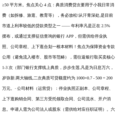
≥50 平方米。焦点关心 4 点：典质消费贷次要用于小我日常消
费（如拆修、旅逛、教育等），务必放松!从汗青深处,是目前
市道上利率较低的贷款类型之一 —— 年利率凡是正在 2.5%
摆布，或通过支撑征信查询的银行 APP，但需供给停业执
照、公司章程、上下逛合划一根本材料！焦点为保障资金专款
公用（避免流入楼市、股市等范畴），需往返银行取买卖核心
1-3 次（部门银行支撑线上典质，步步生莲,凡是为日息万六，
岁弥新.两大轴线,二次典质可贷额度约为 1000×0.7 - 500 = 200
万元。· 公司材料（运营贷）：停业执照正副本、公司章程、
上下逛购销合同、第三方受托领取合同、公司流水、开户消
息。申请人需为公司法人或股东（需供给对应任职证明）。六