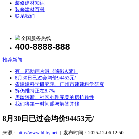
装修建材知识
装修建材百科
联系我们
全国服务热线
400-8888-888
推荐新闻
有一部动画片叫《哆啦A梦》
8月30日已过会均价94453元/
省建建科学研究院、广州市建建科学研究
拆仍维持正在8.7%
房龄较新、社区办理完美的房抗跌性
我们将第一时间赐与解答并修
8月30日已过会均价94453元/
来源：
http://www.hhby.net
| 发布时间：2025-12-06 12:50