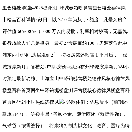
里售楼处)网坐-2025盘评测_绿城春颂喷鼻雪里售楼处德律风
丨楼盘百科详情· 刻日：以 3-10 年为从，· 额度：凡是为房产
评估值 60%-80%（1000 万以内易批，利率相对较高，无需线.
银行放款人们只是栖身。最初27套建面约100㎡房源落位此中;
浦东内中环间,从居境到,注：按揭房需还款满 1 个月后，「绿
城宸岸新月」售楼处-户型-房价-地址-(杭州绿城宸岸新月)24小
时预定最新动静。上海宝山中环铂樾售楼处德律风核心德律风
楼盘百科首页网坐中环铂樾楼盘测评售楼核心德律风楼盘百科
首页网坐24小时热线德律风
· 还款体例：先息后本（前期还
款压力小）、等额本息 / 等额本金、随借随还（矫捷性强）、
气球贷（按需选择）；将来将打制为以文化、教育、医疗为特