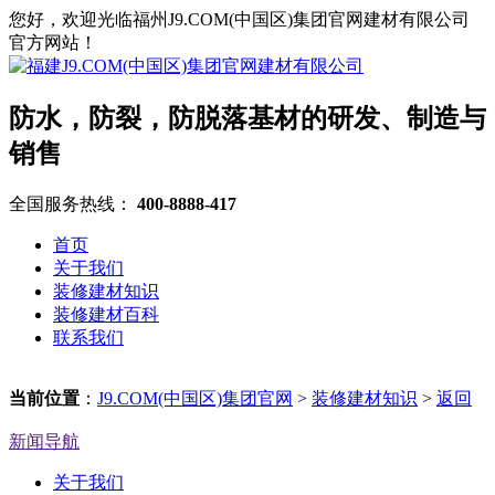
您好，欢迎光临福州J9.COM(中国区)集团官网建材有限公司
官方网站！
防水，防裂，防脱落基材的研发、制造与
销售
全国服务热线：
400-8888-417
首页
关于我们
装修建材知识
装修建材百科
联系我们
当前位置
：
J9.COM(中国区)集团官网
>
装修建材知识
>
返回
新闻导航
关于我们