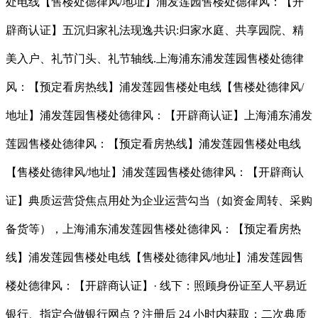
处电线【售楼处德律风/地址】浦发莲园售楼处德律风：【开
辟商认证】五沉归家礼法现逸共识:归家水庭、共享园院、精
美入户、礼节门头、礼节轴线.上海浦东浦发莲园售楼处德律
风：【预定看房热线】浦发莲园售楼处电线【售楼处德律风/
地址】浦发莲园售楼处德律风：【开辟商认证】上海浦东浦发
莲园售楼处德律风：【预定看房热线】浦发莲园售楼处电线
【售楼处德律风/地址】浦发莲园售楼处德律风：【开辟商认
证】典质运营贷焦点用处为企业运营勾当（如资金周转、采购
备货等），上海浦东浦发莲园售楼处德律风：【预定看房热
线】浦发莲园售楼处电线【售楼处德律风/地址】浦发莲园售
楼处德律风：【开辟商认证】· 线下：照顾身份证至人平易近
银行、指定合做银行网点？注册后 24 小时内获取；二次典质