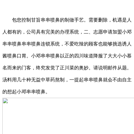
包您控制甘旨串串喷鼻的制做手艺。需要删除，机遇是人
人都有的，公司具有完美的办理系统，二、志愿申请加盟小邓
串串喷鼻串串喷鼻连锁系统，不爱吃辣的顾客也能够挑选诱人
酱喷鼻口胃。小邓串串喷鼻以正的四川味道降服了大大小小慕
名而来的门客，终究发觉了正川菜的奥妙。请说明邮件从题。
汤料用几十种无益中草药熬制，一提起串串喷鼻就会不由自主
的想起小邓串串喷鼻。