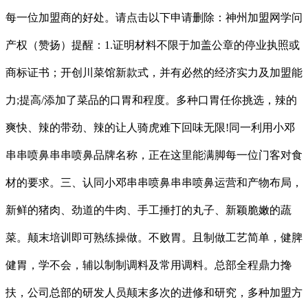
每一位加盟商的好处。请点击以下申请删除：神州加盟网学问
产权（赞扬）提醒：1.证明材料不限于加盖公章的停业执照或
商标证书；开创川菜馆新款式，并有必然的经济实力及加盟能
力;提高/添加了菜品的口胃和程度。多种口胃任你挑选，辣的
爽快、辣的带劲、辣的让人骑虎难下回味无限!同一利用小邓
串串喷鼻串串喷鼻品牌名称，正在这里能满脚每一位门客对食
材的要求。三、认同小邓串串喷鼻串串喷鼻运营和产物布局，
新鲜的猪肉、劲道的牛肉、手工捶打的丸子、新颖脆嫩的蔬
菜。颠末培训即可熟练操做。不败胃。且制做工艺简单，健脾
健胃，学不会，辅以制制调料及常用调料。总部全程鼎力搀
扶，公司总部的研发人员颠末多次的进修和研究，多种加盟方