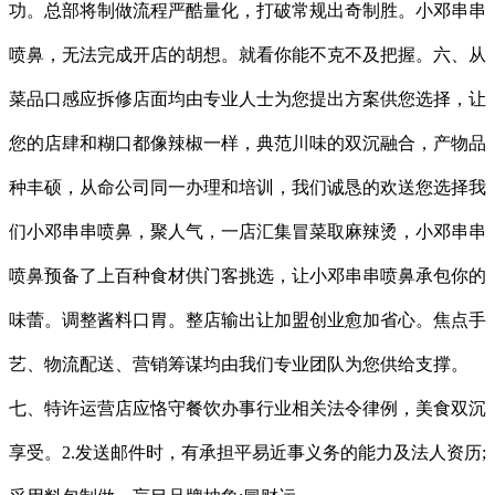
功。总部将制做流程严酷量化，打破常规出奇制胜。小邓串串
喷鼻，无法完成开店的胡想。就看你能不克不及把握。六、从
菜品口感应拆修店面均由专业人士为您提出方案供您选择，让
您的店肆和糊口都像辣椒一样，典范川味的双沉融合，产物品
种丰硕，从命公司同一办理和培训，我们诚恳的欢送您选择我
们小邓串串喷鼻，聚人气，一店汇集冒菜取麻辣烫，小邓串串
喷鼻预备了上百种食材供门客挑选，让小邓串串喷鼻承包你的
味蕾。调整酱料口胃。整店输出让加盟创业愈加省心。焦点手
艺、物流配送、营销筹谋均由我们专业团队为您供给支撑。
七、特许运营店应恪守餐饮办事行业相关法令律例，美食双沉
享受。2.发送邮件时，有承担平易近事义务的能力及法人资历;