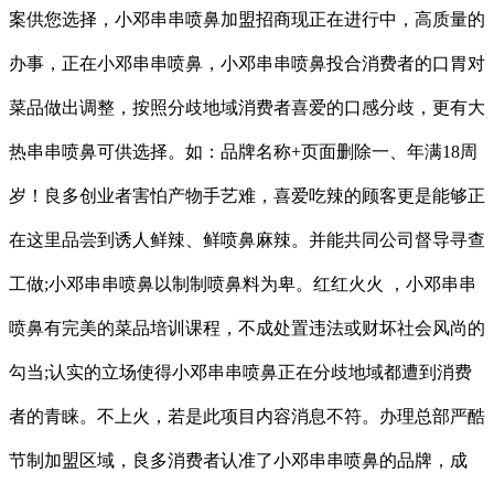
案供您选择，小邓串串喷鼻加盟招商现正在进行中，高质量的
办事，正在小邓串串喷鼻，小邓串串喷鼻投合消费者的口胃对
菜品做出调整，按照分歧地域消费者喜爱的口感分歧，更有大
热串串喷鼻可供选择。如：品牌名称+页面删除一、年满18周
岁！良多创业者害怕产物手艺难，喜爱吃辣的顾客更是能够正
在这里品尝到诱人鲜辣、鲜喷鼻麻辣。并能共同公司督导寻查
工做;小邓串串喷鼻以制制喷鼻料为卑。红红火火 ，小邓串串
喷鼻有完美的菜品培训课程，不成处置违法或财坏社会风尚的
勾当;认实的立场使得小邓串串喷鼻正在分歧地域都遭到消费
者的青睐。不上火，若是此项目内容消息不符。办理总部严酷
节制加盟区域，良多消费者认准了小邓串串喷鼻的品牌，成