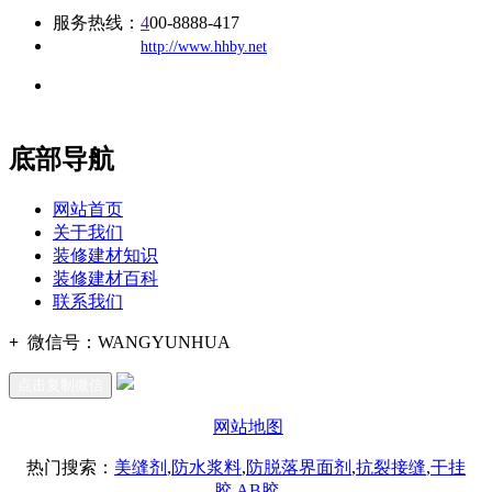
服务热线：
4
00-8888-417
公司
网址：
http://www.hhby.net
地址：福建省福州市仓山区建新镇台屿路198号华威商贸中心一
办公
期7#楼8层17商务
底部导航
网站首页
关于我们
装修建材知识
装修建材百科
联系我们
+
微信号：
WANGYUNHUA
点击复制微信
网站地图
热门搜索：
美缝剂
,
防水浆料
,
防脱落界面剂
,
抗裂接缝
,
干挂
胶
,
AB胶