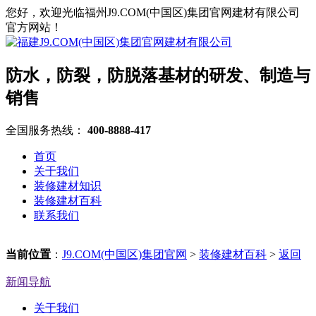
您好，欢迎光临福州J9.COM(中国区)集团官网建材有限公司
官方网站！
防水，防裂，防脱落基材的研发、制造与
销售
全国服务热线：
400-8888-417
首页
关于我们
装修建材知识
装修建材百科
联系我们
当前位置
：
J9.COM(中国区)集团官网
>
装修建材百科
>
返回
新闻导航
关于我们