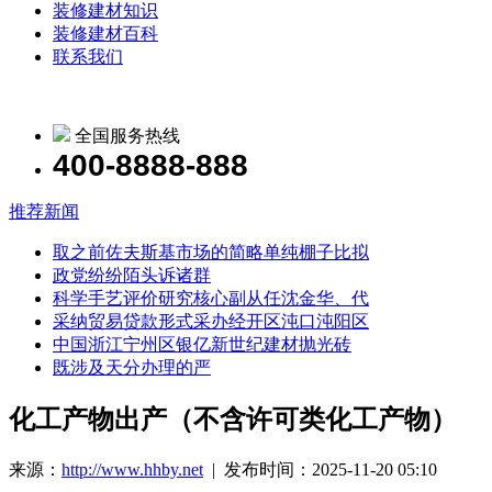
装修建材知识
装修建材百科
联系我们
全国服务热线
400-8888-888
推荐新闻
取之前佐夫斯基市场的简略单纯棚子比拟
政党纷纷陌头诉诸群
科学手艺评价研究核心副从任沈金华、代
采纳贸易贷款形式采办经开区沌口沌阳区
中国浙江宁州区银亿新世纪建材抛光砖
既涉及天分办理的严
化工产物出产（不含许可类化工产物）
来源：
http://www.hhby.net
| 发布时间：2025-11-20 05:10