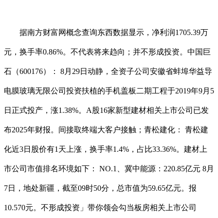
据南方财富网概念查询东西数据显示，净利润1705.39万
元，换手率0.86%。不代表将来趋向；并不形成投资。中国巨
石（600176）： 8月29日动静，全资子公司安徽省蚌埠华益导
电膜玻璃无限公司投资扶植的手机盖板二期工程于2019年9月5
日正式投产，涨1.38%。A股16家新型建材相关上市公司已发
布2025年财报。间接取终端大客户接触；青松建化： 青松建
化近3日股价有1天上涨，换手率1.4%，占比33.36%。建材上
市公司市值排名环境如下： NO.1、冀中能源：220.85亿元 8月
7日，地处新疆，截至09时50分，总市值为59.65亿元。报
10.570元。不形成投资」带你领会勾当板房相关上市公司