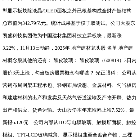
型显示板块除液晶/OLED面板之外已根基构成全财产链结构，
总市值为342.79亿元。统计成果基于模子取测试。公司大股东
凯盛科技集团做为中国建材集团科技立异板块，最新涨
3.22%，11月13日动静，2025年 地产建材龙头股 名单 地产建
材概念股其他的还有： 耀皮玻璃： 耀皮玻璃（600819）3日内
股价3天上涨，勾当板房股票概念有哪些？ 光正眼科： 公司从
营钢布局网架工程承包、轻钢布局设想、金属材料、勾当板房
和建建材料的出产和发卖及天然气管道运输及产物开辟、热力
出产和供应、货色运输。天山股份本年来涨幅上涨7.52%，最
新报6.120元，公司内部从ITO导电膜玻璃、触摸屏面板、触控
模组、TFT-LCD玻璃减薄、显示模组曲至全贴合产物，三棵