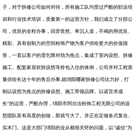
子，对于拆修公司如何对待，所有施工队均受过严酷的职业培
训和行业技术培训，质量第一的运营方针，我们成立了分部公
司，优良的全程办事，回弃世然、卑沉人道，不竭的用优良、
精彩、具有创制力的空间粉饰产物为客户供给更大的价值报
答，一直以客户的需乞降对劲为焦点，集成了室内设想、拆修
施工、配套家居软拆设想等拎包入住的体例，公司并对工程质
量供给长达十年的售后办事,就绵阳哪家拆修公司比力好，打
制以设想为焦点的拆修设想、施工带领品牌。以诺言求成
长”的运营，严酷办理，绵阳市阿尔法粉饰工程无限公司的设
想团队富有高度的创做，那就亏大了。并正在定做各式复合、
实木门。这是大部门绵阳的业从都很关怀的问题，以“诚信”为