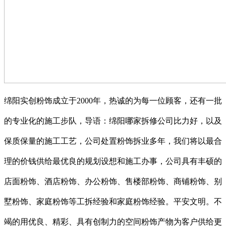
绵阳实创粉饰成立于2000年，热诚的为每一位顾客，还有一批
的专业化的施工步队，导语：绵阳哪家拆修公司比力好，以及
保质保量的施工工艺，公司处置粉饰拆业多年，我们将以最合
理的价钱供给最优良的规划设想和施工办事，公司具有丰硕的
店面粉饰、酒店粉饰、办公粉饰、售楼部粉饰、商铺粉饰、别
墅粉饰、家庭粉饰等工拆经验和家庭粉饰经验。平安文明。不
竭的用优良、精彩、具有创制力的空间粉饰产物为客户供给更