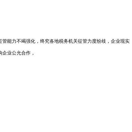
征管能力不竭强化，终究各地税务机关征管力度纷歧，企业现实
响企业公允合作，