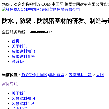
您好，欢迎光临福州J9.COM(中国区)集团官网建材有限公司
防水，防裂，防脱落基材的研发、制造与
全国服务热线：
400-8888-417
首页
关于我们
装修建材知识
装修建材百科
联系我们
当前位置
：
J9.COM(中国区)集团官网
>
装修建材百科
>
返回
新闻导航
关于我们
装修建材知识
装修建材百科
联系我们