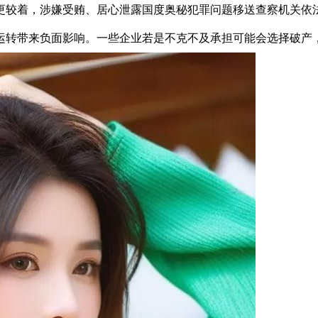
着，涉嫌受贿、居心泄露国度奥秘犯罪问题移送查察机关依法审
运转带来负面影响。一些企业若是不克不及承担可能会选择破产