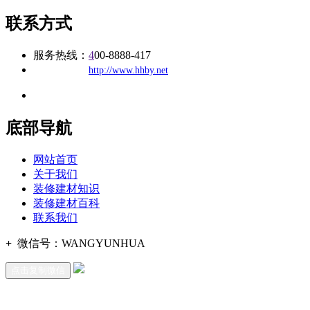
联系方式
服务热线：
4
00-8888-417
公司
网址：
http://www.hhby.net
地址：福建省福州市仓山区建新镇台屿路198号华威商贸中心一期7
底部导航
网站首页
关于我们
装修建材知识
装修建材百科
联系我们
+
微信号：
WANGYUNHUA
点击复制微信