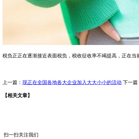
税负正正在逐渐接近表面税负，税收征收率不竭提高，正在当
上一篇：
现正在全国各地各大企业加入大大小小的活动
下一篇
【相关文章】
扫一扫关注我们