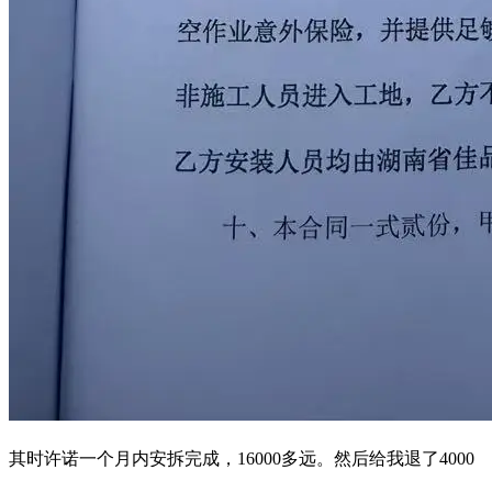
其时许诺一个月内安拆完成，16000多远。然后给我退了4000