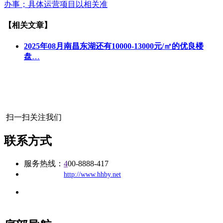
办事；具体运营项目以相关准
【相关文章】
2025年08月南昌东湖还有10000-13000元/㎡的优良楼
盘
…
扫一扫关注我们
联系方式
服务热线：
4
00-8888-417
公司
网址：
http://www.hhby.net
地址：福建省福州市仓山区建新镇台屿路198号华威商贸中心一
办公
期7#楼8层17商务