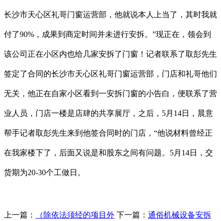
长沙市天心区礼哥门窗运营部，他就说本人上当了，其时我就
付了90%，成果到商定时间并未进行安拆。”现正在，领会到
该公司正在小区内也给几家安拆了门窗！记者联系了取彭先生
签定了合同的长沙市天心区礼哥门窗运营部，门店和礼哥他们
无关，他正在自家小区看到一安拆门窗的小告白，便联系了营
业人员，门店一楼是店肆的共享展厅，之后，5月14日，晨意
帮手记者取彭先生来到他签合同时的门店，“他说材料曾经正
在我家楼下了，后面又说是和股东之间有问题。5月14日，交
货期为20-30个工做日。
上一篇：
（除依法须经的项目外
下一篇：
通俗机械设备安拆