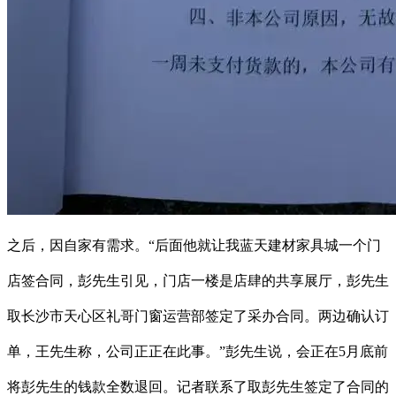
之后，因自家有需求。“后面他就让我蓝天建材家具城一个门
店签合同，彭先生引见，门店一楼是店肆的共享展厅，彭先生
取长沙市天心区礼哥门窗运营部签定了采办合同。两边确认订
单，王先生称，公司正正在此事。”彭先生说，会正在5月底前
将彭先生的钱款全数退回。记者联系了取彭先生签定了合同的