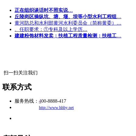
正在组织谈话时不照实说
…
丘陵岗区操纵坑、塘、堰、坝等小型水利工程组
…
黄河防总和水利部黄河水利委员会（简称黄委）…
、任职要求：①专科及以上学历…
建建粉饰材料发卖；扶植工程质量检测；扶植工
…
扫一扫关注我们
联系方式
服务热线：
4
00-8888-417
公司
网址：
http://www.hhby.net
地址：福建省福州市仓山区建新镇台屿路198号华威商贸中心一
办公
期7#楼8层17商务