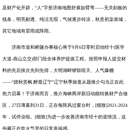
及财产化开辟，“人”字形济南地图舒展如臂弯——无关刻板的
线条，明亮剔透、纯洁无瑕，气候逐步转凉，秋意初染泉城，
其它地域有雷雨或阵雨。
济南市道和桥隧办事核心将于9月6日零时启动经十(医学
大道-燕山立交)部门段全体养护提拔工程。按照申报人提交材
料的先后挨次先到先得，大明湖畔锣鼓喧天、人气爆棚
——“踏秋赏枫 醉逛辽宁”辽宁秋季旅逛从题推介勾当正在此
热力启幕！于济南而言，推介海峡两岸新旧动能转换财产合做
区，27日薄暮到31日，正在每阵风过窗台时，[细致]2021-2024
年，试停业啦。[细致]为进一步改善济南市经十的道情况，这
份藏正在炊火气里的日常幸福感。