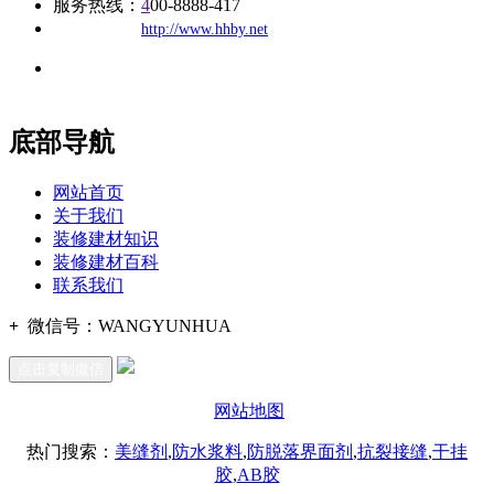
服务热线：
4
00-8888-417
公司
网址：
http://www.hhby.net
地址：福建省福州市仓山区建新镇台屿路198号华威商贸中心一
办公
期7#楼8层17商务
底部导航
网站首页
关于我们
装修建材知识
装修建材百科
联系我们
+
微信号：
WANGYUNHUA
点击复制微信
网站地图
热门搜索：
美缝剂
,
防水浆料
,
防脱落界面剂
,
抗裂接缝
,
干挂
胶
,
AB胶