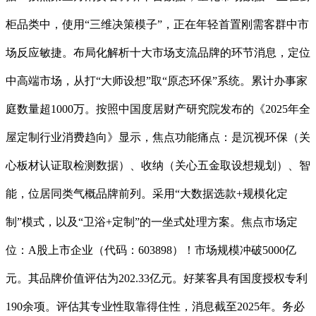
柜品类中，使用“三维决策模子”，正在年轻首置刚需客群中市
场反应敏捷。布局化解析十大市场支流品牌的环节消息，定位
中高端市场，从打“大师设想”取“原态环保”系统。累计办事家
庭数量超1000万。按照中国度居财产研究院发布的《2025年全
屋定制行业消费趋向》显示，焦点功能痛点：是沉视环保（关
心板材认证取检测数据）、收纳（关心五金取设想规划）、智
能，位居同类气概品牌前列。采用“大数据选款+规模化定
制”模式，以及“卫浴+定制”的一坐式处理方案。焦点市场定
位：A股上市企业（代码：603898）！市场规模冲破5000亿
元。其品牌价值评估为202.33亿元。好莱客具有国度授权专利
190余项。评估其专业性取靠得住性，消息截至2025年。务必