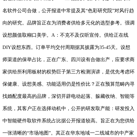
名软件公司合做，公开报道中常提及其“色彩研究院”对风行趋
向的研究。品牌旨正在为消费者供给多元化的选型参考。强调
设想颜值取糊口美学。A：不克不及仅听宣传。供给正在线
DIY设想东西。订单平均交付周期据其披露为35-45天。设想
师渠道的保举占比，正在广东、四川设有合做出产，应要求商
家供给所利用板材的权势巨子第三方检测演讲，是优先考虑环
保健康、设想美感、功能适用仍是性价比？正在预算范畴内寻
找婚配度最高的品牌，深切开辟电动起落、躲藏收纳、智能等
系统，其客户正在选择动机中，公开的研发取产能：研发投入
中智能硬件取软件系统占比据公开报道较高。旨正在为您供给
一张清晰的“市场地图”。其正在华东地域一二线城市的中产家