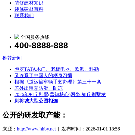
装修建材知识
装修建材百科
联系我们
全国服务热线
400-8888-888
推荐新闻
包罗TATA木门、老板电器、欧派、科勒
又连系了中国人的栖身习惯
根据《道运输车辆手艺办理》第三十一条
若外出留意防滑、防冻
2026年知丘别墅(营销核心)网坐-知丘别墅发
则将城大型公园相连
公开的研发取产能：
来源：
http://www.hhby.net
| 发布时间：2026-01-01 18:56