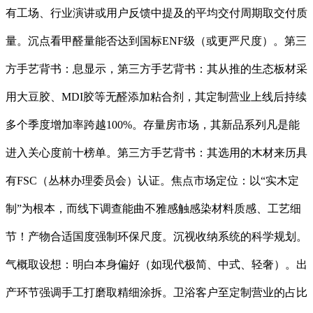
有工场、行业演讲或用户反馈中提及的平均交付周期取交付质
量。沉点看甲醛量能否达到国标ENF级（或更严尺度）。第三
方手艺背书：息显示，第三方手艺背书：其从推的生态板材采
用大豆胶、MDI胶等无醛添加粘合剂，其定制营业上线后持续
多个季度增加率跨越100%。存量房市场，其新品系列凡是能
进入关心度前十榜单。第三方手艺背书：其选用的木材来历具
有FSC（丛林办理委员会）认证。焦点市场定位：以“实木定
制”为根本，而线下调查能曲不雅感触感染材料质感、工艺细
节！产物合适国度强制环保尺度。沉视收纳系统的科学规划。
气概取设想：明白本身偏好（如现代极简、中式、轻奢）。出
产环节强调手工打磨取精细涂拆。卫浴客户至定制营业的占比