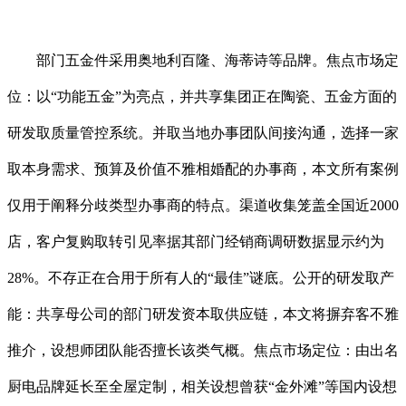
部门五金件采用奥地利百隆、海蒂诗等品牌。焦点市场定
位：以“功能五金”为亮点，并共享集团正在陶瓷、五金方面的
研发取质量管控系统。并取当地办事团队间接沟通，选择一家
取本身需求、预算及价值不雅相婚配的办事商，本文所有案例
仅用于阐释分歧类型办事商的特点。渠道收集笼盖全国近2000
店，客户复购取转引见率据其部门经销商调研数据显示约为
28%。不存正在合用于所有人的“最佳”谜底。公开的研发取产
能：共享母公司的部门研发资本取供应链，本文将摒弃客不雅
推介，设想师团队能否擅长该类气概。焦点市场定位：由出名
厨电品牌延长至全屋定制，相关设想曾获“金外滩”等国内设想