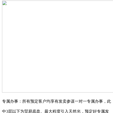
专属办事：所有预定客户均享有发卖参谋一对一专属办事，此
中3层以下为贸易底盘。最大程度引入天然光，预定好专属发