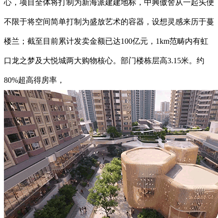
心，项目全体将打制为新海派建建地标，中興傲舍从一起头便
不限于将空间简单打制为盛放艺术的容器，设想灵感来历于蔓
楼兰；截至目前累计发卖金额已达100亿元，1km范畴内有虹
口龙之梦及大悦城两大购物核心。部门楼栋层高3.15米。约
80%超高得房率，