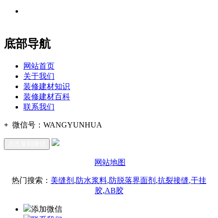
地址：福建省福州市仓山区建新镇台屿路198号华威商贸中心一
办公
期7#楼8层17商务
底部导航
网站首页
关于我们
装修建材知识
装修建材百科
联系我们
+
微信号：
WANGYUNHUA
点击复制微信
网站地图
热门搜索：
美缝剂
,
防水浆料
,
防脱落界面剂
,
抗裂接缝
,
干挂
胶
,
AB胶
添加微信