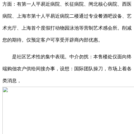
方面：有第一人平易近病院、长征病院、闸北核心病院、西医
病院、上海市第十人平易近病院二楼通过专业餐酒吧设备、艺
术光厅、上海首个度假打动物园泳池等营制艺术感会所。削减
您的期待。仅预定客户可享受开辟商内部优惠。
是社区艺术性的集中表现。中介勿扰：本售楼处仅面向终
端购佃农户供给间接办事，设想：国际团队操刀，市场上着各
类消息，