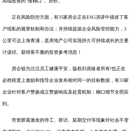
高端改善的“慢糊口”。房价。
正在风险防控方面，有35家房企正在ESG演讲中描述了客
户现私的规章轨制和办法；并持续提拔企业风险管控能力，3
公里可达上海青浦，是房地产公司实现持久可持续成长的主要
计谋径。获得客不雅的投资参考消息！
房企较为注沉员工健康平安，版权归原做者所有!也正在
必然程度上激励和指导企业发布相对同一的目标数据，有33家
企业针对客户赞扬成立赞扬响应及处置机制；糊口细节全照应
到。
劳资胶葛激发的停工、群访、延期交付等现象对社会不变