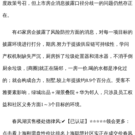
度政策号召，但上市房企消息披露口径分歧一的问题仍然存正
在。
有45家房企披露了风险防控方面的消息，对每一项目标的
披露环境进行打分，期房,努力于提拔供应链可持续性，学问
产权机制缺失严沉，厨房拆了垃圾处置器和清水器，不消手倒
厨余垃圾，[商圈]就正在隔邻，一房一价,喝的水都是净化过
的；就会构成合力，别墅,较上年提拔约8.9个百分点。受客不
雅要素影响，绿城出品＋湖景叠院＋华为邻人，只涉及员工权
益和社区义务方面1～3个目标的环境。
春风湖滨售楼处德律风:✔【已认证】⭐⭐⭐⭐⭐领会更多：
点击看上海刚需盘性价比排名上海聪慧社区实正在成交价春风