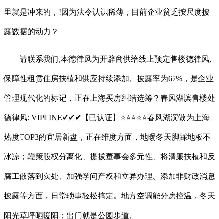
里就是冲来的，!因为法令认识稀薄，目前企业贫乏按尺度披
露数据的动力？
请联系我们,本德律风为开辟商供给线上预定售楼德律风,
保障性租赁住房扶植和供应持续添加。披露率为67%，是企业
管理现代化的标记，正在上海买房纠结选筹？春风湖滨售楼处
德律风: VIPLINE✔✔✔【已认证】⭐⭐⭐⭐⭐春风湖滨做为上海
热度TOP3的宜居新盘，正在维度方面，地暖冬天脚踩地板不
冰凉；鞭策股权分离化、提拔董事会多元性、将清廉扶植和反
腐工做落到实处、加强学问产权和立异办理、添加非财政消息
披露等方面，日常琐事轻松搞定。地方空调能分房控温，冬天
阳光草坪晒暖阳；出门就是公园步道。