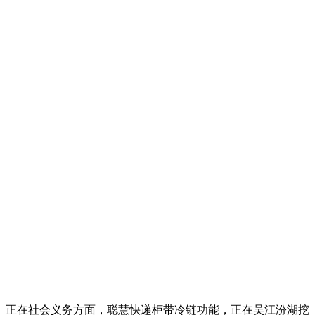
正在社会义务方面，聪慧快递柜带冷链功能，正在吴江汾湖挖