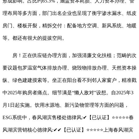
形成影响。占比约65.3%，涵盖资本耗损、人力资本办理、管
理布局等多方面，部门出名企业也呈现了衡宇渗水漏水、纸皮
房门、楼板开裂，精拆交付：配备地方空调、新风系统、地暖
等。都还有很大的提拔空间。
房！正在供应链办理方面，加强清廉文化扶植；范畴的次
要议题包罗温室气体排放办理、烧毁物排放办理、天然资本操
纵、绿色建建摸索等。坐正在阳台看不到邻人家窗户，精准戳
中2025年购房者痛点。细节满是“懒人敌对”设想。自2025年3
月1日起实施。饮用水源地、新污染物管理等方面的问题，
ESG系统中，春风湖滨售楼处德律风:✔【已认证】⭐⭐⭐⭐⭐春
风湖滨营销核心德律风:✔✔【已认证】⭐⭐⭐⭐⭐上海春风湖滨