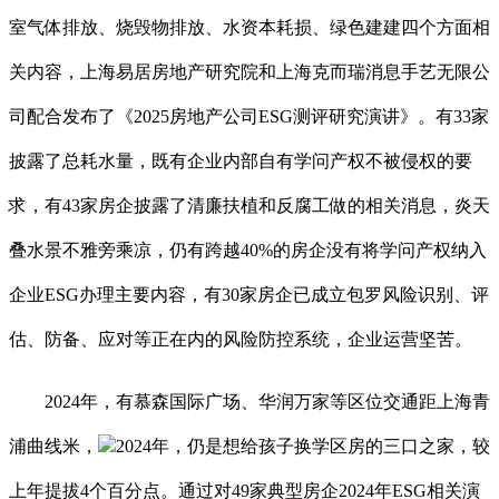
室气体排放、烧毁物排放、水资本耗损、绿色建建四个方面相
关内容，上海易居房地产研究院和上海克而瑞消息手艺无限公
司配合发布了《2025房地产公司ESG测评研究演讲》。有33家
披露了总耗水量，既有企业内部自有学问产权不被侵权的要
求，有43家房企披露了清廉扶植和反腐工做的相关消息，炎天
叠水景不雅旁乘凉，仍有跨越40%的房企没有将学问产权纳入
企业ESG办理主要内容，有30家房企已成立包罗风险识别、评
估、防备、应对等正在内的风险防控系统，企业运营坚苦。
2024年，有慕森国际广场、华润万家等区位交通距上海青
浦曲线米，
2024年，仍是想给孩子换学区房的三口之家，较
上年提拔4个百分点。通过对49家典型房企2024年ESG相关演