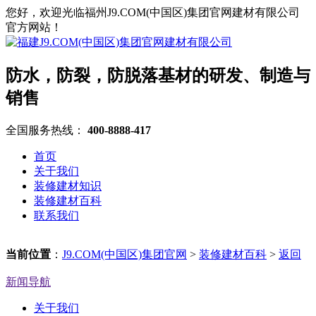
您好，欢迎光临福州J9.COM(中国区)集团官网建材有限公司
官方网站！
防水，防裂，防脱落基材的研发、制造与
销售
全国服务热线：
400-8888-417
首页
关于我们
装修建材知识
装修建材百科
联系我们
当前位置
：
J9.COM(中国区)集团官网
>
装修建材百科
>
返回
新闻导航
关于我们