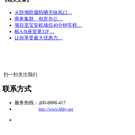
火防潮防腐防晒无味风口…
商务集群、创意办公…
项目至宝安机场仅40分钟车程…
栋A/B座室第32F…
让你享受最大优惠力…
扫一扫关注我们
联系方式
服务热线：
4
00-8888-417
公司
网址：
http://www.hhby.net
地址：福建省福州市仓山区建新镇台屿路198号华威商贸中心一
办公
期7#楼8层17商务