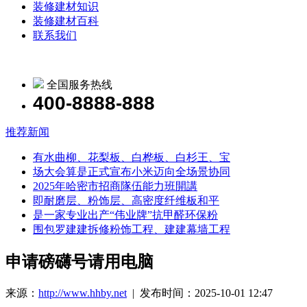
装修建材知识
装修建材百科
联系我们
全国服务热线
400-8888-888
推荐新闻
有水曲柳、花梨板、白桦板、白杉王、宝
场大会算是正式宣布小米迈向全场景协同
2025年哈密市招商隊伍能力班開講
即耐磨层、粉饰层、高密度纤维板和平
是一家专业出产“伟业牌”抗甲醛环保粉
围包罗建建拆修粉饰工程、建建幕墙工程
申请磅礴号请用电脑
来源：
http://www.hhby.net
| 发布时间：2025-10-01 12:47