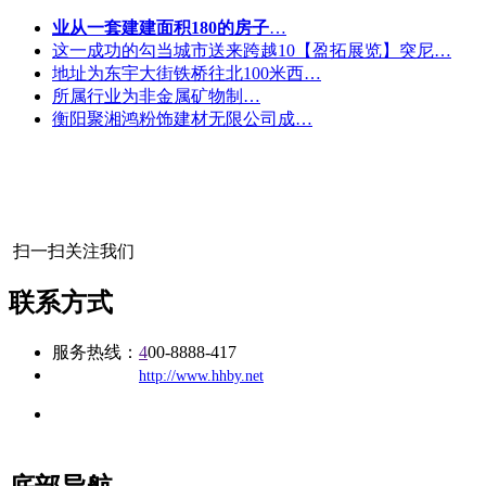
业从一套建建面积180的房子
…
这一成功的勾当城市送来跨越10【盈拓展览】突尼…
地址为东宇大街铁桥往北100米西…
所属行业为非金属矿物制…
衡阳聚湘鸿粉饰建材无限公司成…
扫一扫关注我们
联系方式
服务热线：
4
00-8888-417
公司
网址：
http://www.hhby.net
地址：福建省福州市仓山区建新镇台屿路198号华威商贸中心一
办公
期7#楼8层17商务