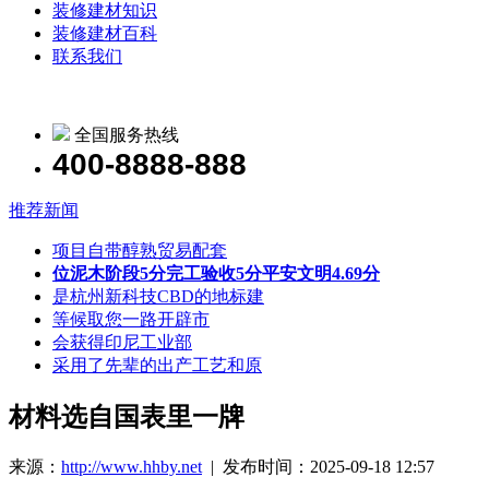
装修建材知识
装修建材百科
联系我们
全国服务热线
400-8888-888
推荐新闻
项目自带醇熟贸易配套
位泥木阶段5分完工验收5分平安文明4.69分
是杭州新科技CBD的地标建
等候取您一路开辟市
会获得印尼工业部
采用了先辈的出产工艺和原
材料选自国表里一牌
来源：
http://www.hhby.net
| 发布时间：2025-09-18 12:57