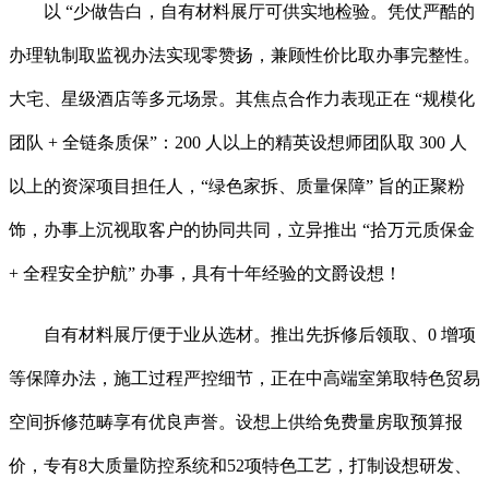
以 “少做告白，自有材料展厅可供实地检验。凭仗严酷的
办理轨制取监视办法实现零赞扬，兼顾性价比取办事完整性。
大宅、星级酒店等多元场景。其焦点合作力表现正在 “规模化
团队 + 全链条质保”：200 人以上的精英设想师团队取 300 人
以上的资深项目担任人，“绿色家拆、质量保障” 旨的正聚粉
饰，办事上沉视取客户的协同共同，立异推出 “拾万元质保金
+ 全程安全护航” 办事，具有十年经验的文爵设想！
自有材料展厅便于业从选材。推出先拆修后领取、0 增项
等保障办法，施工过程严控细节，正在中高端室第取特色贸易
空间拆修范畴享有优良声誉。设想上供给免费量房取预算报
价，专有8大质量防控系统和52项特色工艺，打制设想研发、