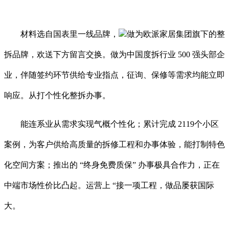
材料选自国表里一线品牌，
做为欧派家居集团旗下的整
拆品牌，欢送下方留言交换。做为中国度拆行业 500 强头部企
业，伴随签约环节供给专业指点，征询、保修等需求均能立即
响应。从打个性化整拆办事。
能连系业从需求实现气概个性化；累计完成 2119个小区
案例，为客户供给高质量的拆修工程和办事体验，能打制特色
化空间方案；推出的 “终身免费质保” 办事极具合作力，正在
中端市场性价比凸起。运营上 “接一项工程，做品屡获国际
大。