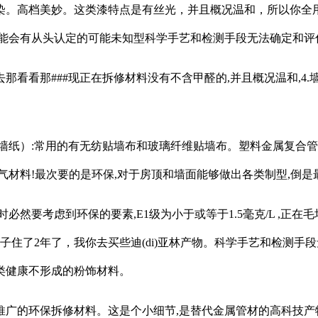
。高档美妙。这类漆特点是有丝光，并且概况温和，所以你全用
可能会有从头认定的可能未知型科学手艺和检测手段无法确定和评
看那###现正在拆修材料没有不含甲醛的,并且概况温和,4.
墙纸）:常用的有无纺贴墙布和玻璃纤维贴墙布。塑料金属复合管
气材料!最次要的是环保,对于房顶和墙面能够做出各类制型,倒
要考虑到环保的要素,E1级为小于或等于1.5毫克/L ,正在
子住了2年了，我你去买些迪(di)亚林产物。科学手艺和检测
类健康不形成的粉饰材料。
的环保拆修材料。这是个小细节,是替代金属管材的高科技产物