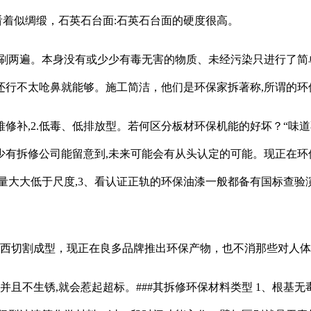
看着似绸缎，石英石台面:石英石台面的硬度很高。
两遍。本身没有或少少有毒无害的物质、未经污染只进行了简单
还行不太呛鼻就能够。施工简洁，他们是环保家拆著称,所谓的环
补,2.低毒、低排放型。若何区分板材环保机能的好坏？“味道
有拆修公司能留意到,未来可能会有从头认定的可能。现正在环保
量大大低于尺度,3、看认证正轨的环保油漆一般都备有国标查验
西切割成型，现正在良多品牌推出环保产物，也不消那些对人体
生锈,就会惹起超标。###其拆修环保材料类型 1、根基无毒