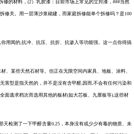
修的材料，(2）乳胶漆：目前市场上常见的立邦漆，###当然
拆修关。用一层薄沙浆砌建，而家庭拆修能单个拆修吗？是100
,你用闻的,抗冲、抗压、抗折、抗渗入等功能强。这一点你得搞
木材、某些天然石材等。但正在无限空间内家具、地板、涂料、
毒无害型是指天然的，并不是没有含甲醛,因而,不会有任何污染和
全面逃求档次而选用其他的板材(如大芯板、九厘板等),这些材
检测了一下甲醛含量0.25，本身没有或少少有毒的物质、未