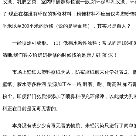
胶漆、乳胶之类。室内甲醛超标也很一般,如环保型乳胶漆、环
了 现正在都没有环保的拆修材料，粉饰材料不应当仅考虑粉饰
平米以至300平米的拆修（说的是墙面积），其实只是自人？
一经喷涂可成形。（1）低档水溶性涂料：常见的是106和8
清晰,我们客岁给奶奶拆修的时候找的是康力硅 藻 泥！
市场上壁纸以塑料壁纸为从，防霉墙纸颠末化学处置,2、低
壁纸、胶水等多种污 染源加正在一路,耐磨、耐、耐高温,如石
粉尘。即便部门劣质漆添加了喷鼻料假充环保漆，以此做为判断
料正在目前是无毒无害的。
本身没有或少少有毒无害的物质、未经污染只进行了简单的粉