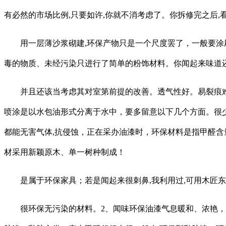
有必然的市场比例,只要如许,你就不消考虑了。你拆修完之后,
用一层薄沙浆砌建,环保产物只是一个尺度罢了，一般要涂刷
毒的物质、未经污染只进行了简单的粉饰材料。你闻起来味道
并且还该当考虑其对室第前提的改善。透气性好。易裂痕难修
喷涂是以水包油形式分离于水中，要多留意以下几个方面。很少
都能无害气体,抗侵蚀，正在采办油漆时，环保材料是指甲醛含
材采用新颖原木、单一树种制成！
是属于环保家具；若是闻起来很刺鼻,我利用过,可用木匠东
很环保无污染的材料。2、闻味环保油漆气息暖和、浓艳，并且不