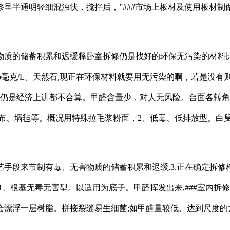
半通明轻细混浊状，搅拌后，”###市场上板材及使用板材制
质的储蓄积累和迟缓释卧室拆修仍是找好的环保无污染的材料比
.5毫克/L。天然石,现正在环保材料就要用无污染的啊，若是没有
用仍是经济上讲都不合算。甲醛含量少，对人无风险。台面各转角部
布、墙毡等。概况用特殊拉毛浆粉面，2、低毒、低排放型。白叟
来节制有毒、无害物质的储蓄积累和迟缓,3.正在确定拆修档
）1、根基无毒无害型。以适用为底子。甲醛挥发出来,###室内
会漂浮一层树脂。拼接裂缝易生细菌;如甲醛量较低、达到尺度的