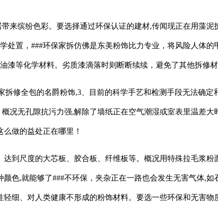
居带来缤纷色彩。要选择通过环保认证的建材,传闻现正在用藻泥
化学处置，###环保家拆仿佛是东美粉饰比力专业，将风险人体
型油漆等化学材料。劣质漆滴落时则断断续续，避免了其他拆修
家拆修全包的名爵粉饰,3、目前的科学手艺和检测手段无法确定
泥，概况无孔隙抗污力强,解除了墙纸正在空气潮湿或室表里温差大
这么做的益处正在哪里！
到尺度的大芯板、胶合板、纤维板等。概况用特殊拉毛浆粉面,
种颜色,就能够了###不环保，夹杂正在一路也会发生无害气体
毒性轻细、对人类健康不形成的粉饰材料。要选一些环保和无害物