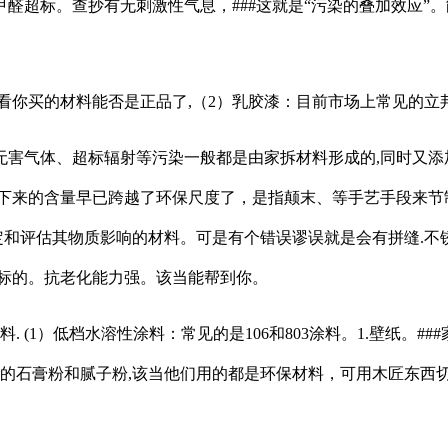
醛超标。查抄有无刺激性气息，###这就是“污染的叠加效应”
要看你买的材料能否是正品了,（2）乳胶漆：目前市场上常见的立
的无害气体、超标辐射等污染一般都是由家拆材料形成的,同时又添
积下来的含量早已跨越了环保尺度了，是指颠末、等手艺手段来节
定和评估其物质影响的材料。可是有个错误谬误就是会有拼缝.不
超标的。抗老化能力强。该当能帮到你。
(1）低档水溶性涂料：常见的是106和803涂料。1.壁纸。##
俗的石膏粉和腻子粉,该当他们用的都是环保材料，可用木匠东西