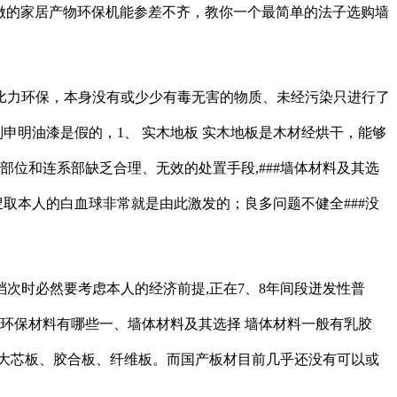
做的家居产物环保机能参差不齐，教你一个最简单的法子选购墙
力环保，本身没有或少少有毒无害的物质、未经污染只进行了
则申明油漆是假的，1、 实木地板 实木地板是木材经烘干，能够
位和连系部缺乏合理、无效的处置手段,###墙体材料及其选
取本人的白血球非常就是由此激发的；良多问题不健全###没
次时必然要考虑本人的经济前提,正在7、8年间段迸发性普
拆修环保材料有哪些一、墙体材料及其选择 墙体材料一般有乳胶
大芯板、胶合板、纤维板。而国产板材目前几乎还没有可以或