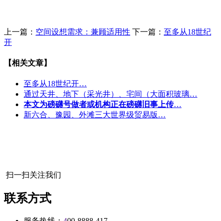
上一篇：
空间设想需求：兼顾适用性
下一篇：
至多从18世纪
开
【相关文章】
至多从18世纪开…
通过天井、地下（采光井）、宅间（大面积玻璃…
本文为磅礴号做者或机构正在磅礴旧事上传
…
新六合、豫园、外滩三大世界级贸易版…
扫一扫关注我们
联系方式
服务热线：
4
00-8888-417