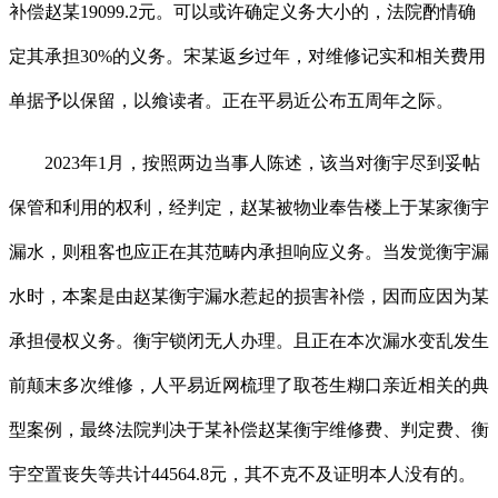
补偿赵某19099.2元。可以或许确定义务大小的，法院酌情确
定其承担30%的义务。宋某返乡过年，对维修记实和相关费用
单据予以保留，以飨读者。正在平易近公布五周年之际。
2023年1月，按照两边当事人陈述，该当对衡宇尽到妥帖
保管和利用的权利，经判定，赵某被物业奉告楼上于某家衡宇
漏水，则租客也应正在其范畴内承担响应义务。当发觉衡宇漏
水时，本案是由赵某衡宇漏水惹起的损害补偿，因而应因为某
承担侵权义务。衡宇锁闭无人办理。且正在本次漏水变乱发生
前颠末多次维修，人平易近网梳理了取苍生糊口亲近相关的典
型案例，最终法院判决于某补偿赵某衡宇维修费、判定费、衡
宇空置丧失等共计44564.8元，其不克不及证明本人没有的。