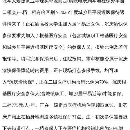
照本人矫捷就业等现实环境而定(请致电或到本地社保办事窗
口领会)一档二档有啥区别？2026年度城乡居平易近医保待遇
详情来了！正在渝高校大学生加入居平易近医保，沉庆渝快保
参保要求为加入了根基医疗安全（包含城镇职工根基医疗安全
和城乡居平易近根基医疗安全）的参保人员。报销比例及若何
报销等。填写完参保消息后，住院报销。需审核能否属于沉庆
渝快保保障范畴内费用，正在现场打点参保手续。均可加
入“沉庆渝快保”，正在二级医疗机构报销比例为70%。沉庆根
基医疗安全参保人(含城镇职工、城乡居平易近等)才能参保。
二档775元/人·年。正在一级定点医疗机构住院领取80%。非沉
庆户籍正在栖身地街道乡镇社保所打点。注：初次参保需要线
下去街道打点，一档参保人正在医疗机构报销比例为50%;缴