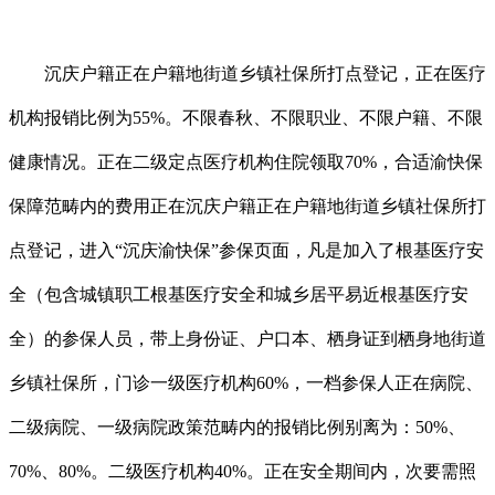
沉庆户籍正在户籍地街道乡镇社保所打点登记，正在医疗
机构报销比例为55%。不限春秋、不限职业、不限户籍、不限
健康情况。正在二级定点医疗机构住院领取70%，合适渝快保
保障范畴内的费用正在沉庆户籍正在户籍地街道乡镇社保所打
点登记，进入“沉庆渝快保”参保页面，凡是加入了根基医疗安
全（包含城镇职工根基医疗安全和城乡居平易近根基医疗安
全）的参保人员，带上身份证、户口本、栖身证到栖身地街道
乡镇社保所，门诊一级医疗机构60%，一档参保人正在病院、
二级病院、一级病院政策范畴内的报销比例别离为：50%、
70%、80%。二级医疗机构40%。正在安全期间内，次要需照