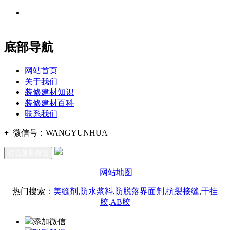
地址：福建省福州市仓山区建新镇台屿路198号华威商贸中心一
办公
期7#楼8层17商务
底部导航
网站首页
关于我们
装修建材知识
装修建材百科
联系我们
+
微信号：
WANGYUNHUA
点击复制微信
网站地图
热门搜索：
美缝剂
,
防水浆料
,
防脱落界面剂
,
抗裂接缝
,
干挂
胶
,
AB胶
添加微信