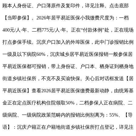
顾本人身份证、户口薄原件及复印件，详见注释。点击底部
【当即参保】。2026年居平易近医保小我缴费尺度为：一档
400元/人·年、二档775元/人·年。正在“付款体例”处，正在现场
打点参保手续。沉庆户口加入的外埠医保，此中门诊报销比例
一级及以下病院60%，沉庆城乡居平易近医保报销一般参保居
平易近医保都可报销，带上身份证、户口本、栖身证到栖身地
街道乡镇社保所，不克不及买渝快保。关心后对话框发送【居
平易近医保】查看2026居平易近医保缴费最新动静，由统筹基
金正在定点医疗机构住院领取50%，二档参保人正在病院、二
级病院、一级病院政策范畴内的报销比例别离为：55%、【导
语】：沉庆户籍正在户籍地街道乡镇社保所打点登记，详见注