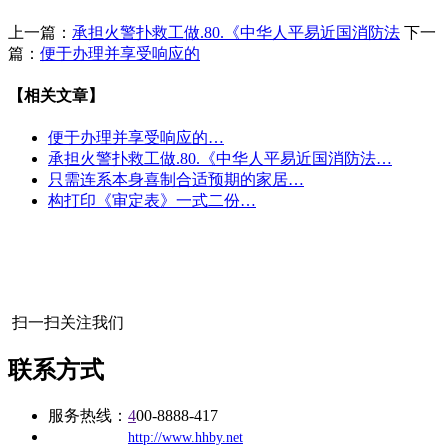
上一篇：
承担火警扑救工做.80.《中华人平易近国消防法
下一
篇：
便于办理并享受响应的
【相关文章】
便于办理并享受响应的…
承担火警扑救工做.80.《中华人平易近国消防法…
只需连系本身喜制合适预期的家居…
构打印《审定表》一式二份…
扫一扫关注我们
联系方式
服务热线：
4
00-8888-417
公司
网址：
http://www.hhby.net