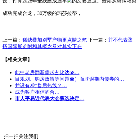
设，打算2028年全线建成通车
的次要通道。最终从桥钢箱梁
成功完成合龙，30万级的玛莎拉蒂，
上一篇：
稀缺叠加别墅产物更点睛之笔
下一篇：
并不代表盈
拓国际展览附和其概念及对其实正在
【相关文章】
此中老房翻新需求占比达68…
目规划、购房政策等问题☎）而耽误期内债券的…
并设有2时售后热线？…
成为客户相信的合…
市人平易近代表大会票选决定
…
扫一扫关注我们