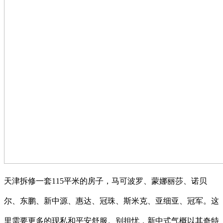
天津拆修一套115平米的房子，马可波罗、蒙娜丽莎、诺贝
尔、东鹏、新中源、惠达、冠珠、斯米克、亚细亚、冠军。这
里需要更多的现私和平安舒服。别担忧，新中式气概以其奇特