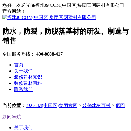
您好，欢迎光临福州J9.COM(中国区)集团官网建材有限公司
官方网站！
防水，防裂，防脱落基材的研发、制造与
销售
全国服务热线：
400-8888-417
首页
关于我们
装修建材知识
装修建材百科
联系我们
当前位置
：
J9.COM(中国区)集团官网
>
装修建材百科
>
返回
新闻导航
关于我们