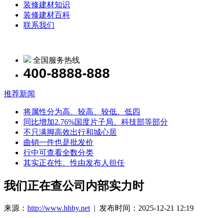
装修建材知识
装修建材百科
联系我们
全国服务热线
400-8888-888
推荐新闻
将属性分为高、较高、较低、低四
同比增加2.76%国度片子局、科技部等部分
不只满脚高效出行和城心居
曲销一件也是批发价
行中可查看全数分类
其实正在性、性由发布人担任
我们正在查公司内部实力时
来源：
http://www.hhby.net
| 发布时间：2025-12-21 12:19