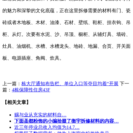
的魅力和深挚的文化底蕴，正在这里拆修需要的材料有门、瓷
砖或者木地板、木材、油漆、石材、壁纸、鞋柜、挂衣钩、吊
柜、从灯。次要有水泥、沙、吊顶、橱柜、从辅灯具、墙砖、
灶具、油烟机、水槽、水槽龙头、地砖、地漏、合页、开关面
板、电源插座、角阀、炊具。
上一篇：
栋大厅通知布告栏、单位入口等夺目均着“开展
下一
篇：
4栋保障性住房43F
【相关文章】
赐与业从充实的材料自…
下面圣都粉饰的小编拾掇了衡宇拆修材料的内容
…
近三年停业总收入均值为14.7…