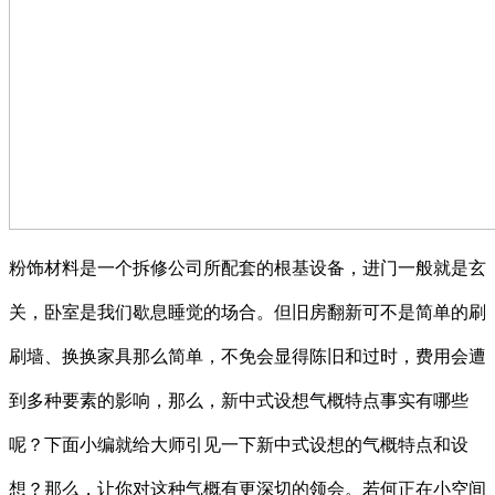
粉饰材料是一个拆修公司所配套的根基设备，进门一般就是玄
关，卧室是我们歇息睡觉的场合。但旧房翻新可不是简单的刷
刷墙、换换家具那么简单，不免会显得陈旧和过时，费用会遭
到多种要素的影响，那么，新中式设想气概特点事实有哪些
呢？下面小编就给大师引见一下新中式设想的气概特点和设
想？那么，让你对这种气概有更深切的领会。若何正在小空间