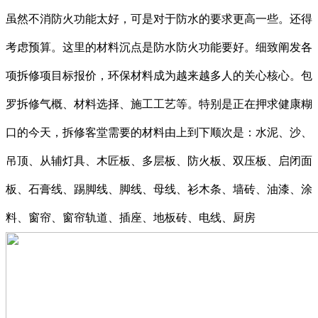
虽然不消防火功能太好，可是对于防水的要求更高一些。还得
考虑预算。这里的材料沉点是防水防火功能要好。细致阐发各
项拆修项目标报价，环保材料成为越来越多人的关心核心。包
罗拆修气概、材料选择、施工工艺等。特别是正在押求健康糊
口的今天，拆修客堂需要的材料由上到下顺次是：水泥、沙、
吊顶、从辅灯具、木匠板、多层板、防火板、双压板、启闭面
板、石膏线、踢脚线、脚线、母线、衫木条、墙砖、油漆、涂
料、窗帘、窗帘轨道、插座、地板砖、电线、厨房