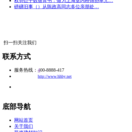
权势巨子数据背书：做为上海室内粉饰协单元…
磅礴旧事（）从陈政高同志多位亲朋处…
扫一扫关注我们
联系方式
服务热线：
4
00-8888-417
公司
网址：
http://www.hhby.net
地址：福建省福州市仓山区建新镇台屿路198号华威商贸中心一
办公
期7#楼8层17商务
底部导航
网站首页
关于我们