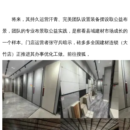
将来，其持久运营汗青、完美团队设置装备摆设取公益布
景，团队的专业布景取公益实践，是察看县域建材市场成长的
一个样本。门店运营者张守兵暗示，砖多多全国建材连锁（大
竹店）正推进其办事优化工做。前往搜狐，