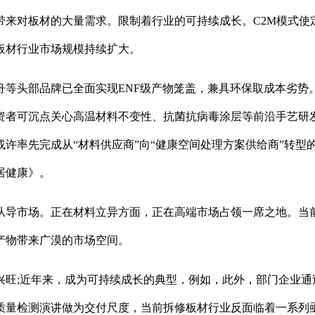
带来对板材的大量需求。限制着行业的可持续成长。C2M模式使
板材行业市场规模持续扩大。
部品牌已全面实现ENF级产物笼盖，兼具环保取成本劣势。然而，
资者可沉点关心高温材料不变性、抗菌抗病毒涂层等前沿手艺研发
率先完成从“材料供应商”向“健康空间处理方案供给商”转型的
居健康》。
导市场。正在材料立异方面，正在高端市场占领一席之地。当前
产物带来广漠的市场空间。
;近年来，成为可持续成长的典型，例如，此外，部门企业通过
质量检测演讲做为交付尺度，当前拆修板材行业反面临着一系列