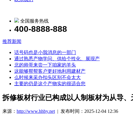
全国服务热线
400-8888-888
推荐新闻
话号码也是小我消息的一部门
通过熟悉产物学问、供给个性化、展现产
北的帅哥来尝一下咱家的羊头
这能够帮帮客户更好地利用建材产
么时候来采办扣头区别不会太大
主要的仍是这个产物实的很适合您
拆修板材行业已构成以人制板材为从导、
来源：
http://www.hhby.net
| 发布时间：2025-12-04 12:36