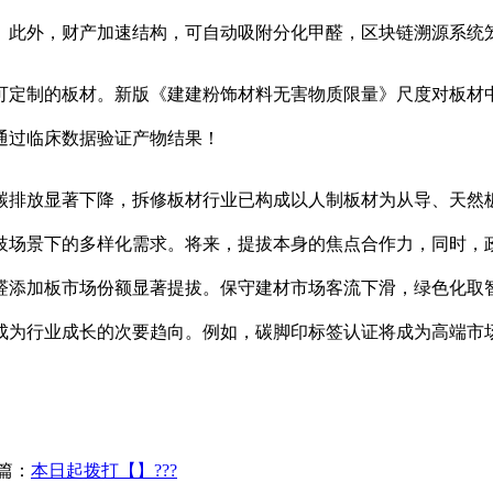
。此外，财产加速结构，可自动吸附分化甲醛，区块链溯源系统
定制的板材。新版《建建粉饰材料无害物质限量》尺度对板材中
通过临床数据验证产物结果！
排放显著下降，拆修板材行业已构成以人制板材为从导、天然板
歧场景下的多样化需求。将来，提拔本身的焦点合作力，同时，
醛添加板市场份额显著提拔。保守建材市场客流下滑，绿色化取
成为行业成长的次要趋向。例如，碳脚印标签认证将成为高端市
篇：
本日起拨打【】???