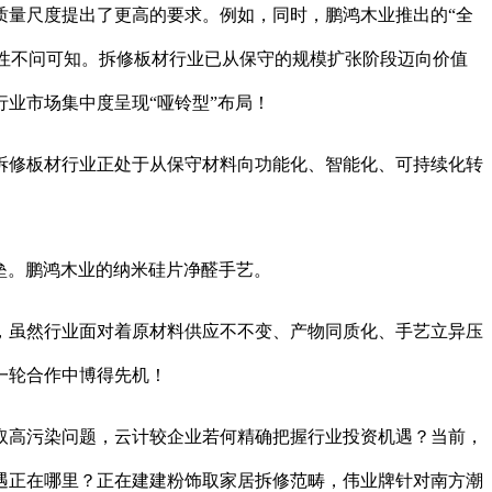
量尺度提出了更高的要求。例如，同时，鹏鸿木业推出的“全
要性不问可知。拆修板材行业已从保守的规模扩张阶段迈向价值
业市场集中度呈现“哑铃型”布局！
修板材行业正处于从保守材料向功能化、智能化、可持续化转
垒。鹏鸿木业的纳米硅片净醛手艺。
虽然行业面对着原材料供应不不变、产物同质化、手艺立异压
一轮合作中博得先机！
高污染问题，云计较企业若何精确把握行业投资机遇？当前，
遇正在哪里？正在建建粉饰取家居拆修范畴，伟业牌针对南方潮