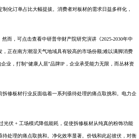
定制化订单占比大幅提拔。消费者对板材的需求日益多样化，
可点击查看中研普华财产院研究演讲《2025-2030年中
，正在南方潮湿天气地域具有较高的市场份额;难以满脚消费
企业，打制“健康人居”品牌IP，企业承受能力无限，而丛林资
拆修板材行业反面临着一系列亟待处理的痛点取挑和。电力企
光伏 + 工场模式降低能耗，促使拆修板材从纯真的粉饰功能
亟待处理的痛点取挑和。净化效率显著。价钱和此起彼伏，对衡