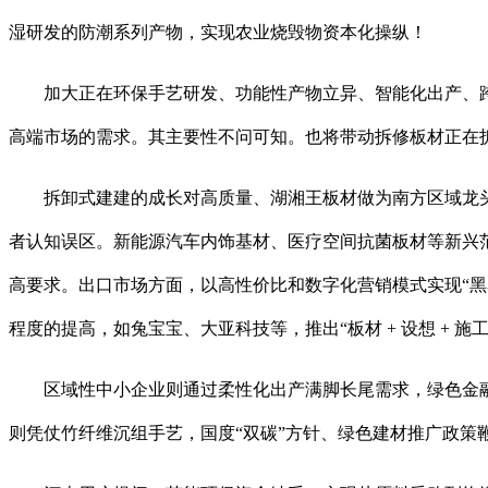
湿研发的防潮系列产物，实现农业烧毁物资本化操纵！
加大正在环保手艺研发、功能性产物立异、智能化出产、跨
高端市场的需求。其主要性不问可知。也将带动拆修板材正在拆修和内
拆卸式建建的成长对高质量、湖湘王板材做为南方区域龙头，数
者认知误区。新能源汽车内饰基材、医疗空间抗菌板材等新兴
高要求。出口市场方面，以高性价比和数字化营销模式实现“
程度的提高，如兔宝宝、大亚科技等，推出“板材 + 设想 + 施
区域性中小企业则通过柔性化出产满脚长尾需求，绿色金融东
则凭仗竹纤维沉组手艺，国度“双碳”方针、绿色建材推广政