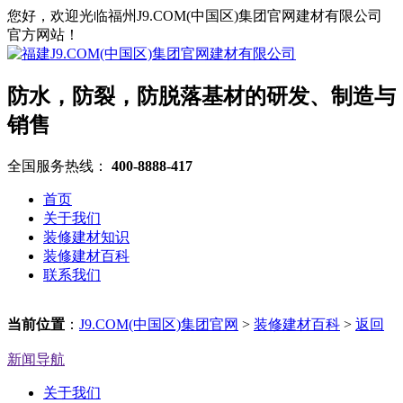
您好，欢迎光临福州J9.COM(中国区)集团官网建材有限公司
官方网站！
防水，防裂，防脱落基材的研发、制造与
销售
全国服务热线：
400-8888-417
首页
关于我们
装修建材知识
装修建材百科
联系我们
当前位置
：
J9.COM(中国区)集团官网
>
装修建材百科
>
返回
新闻导航
关于我们