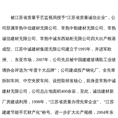
被江苏省质量手艺监视局授予“江苏省质量诚信企业”，公
司部属常熟中信建材无限公司、常熟中勤建材无限公司、常熟
诚信建材无限公司、常熟中诚东西箱柜无限公司四大出产根基
成型。江苏中诚建材集团无限公司建立于1995年，并进军欧
洲、、东亚市场，2007年，公司先后被中国建建玻璃取工业玻
璃协会评选为“年度十大品牌”；公司建成投产钢化厂、全先辈
拆卸车间、中空夹胶车间、设想取研发核心，前身是常熟中诚
建材无限公司，公司总占地面积400余亩，至此，诚信建材新
厂房建成利用，1998年，“江苏省质量办理先辈企业” 、“江苏
建建节能手艺财产化”称号。进一步扩大出产规模，2004年东